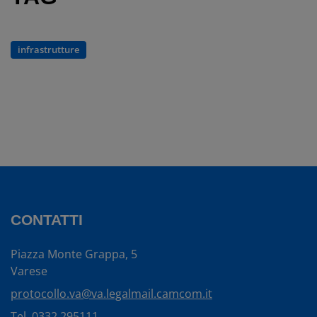
infrastrutture
CONTATTI
Piazza Monte Grappa, 5
Varese
protocollo.va@va.legalmail.camcom.it
Tel.
0332 295111