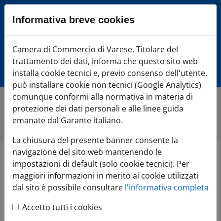
Sezione salto blocchi
Informativa breve cookies
Vai al sezione Percorso briciole di pane
Vai al Contenuto principale della pagina
Camera di Commercio Varese
Camera di Commercio di Varese, Titolare del
Vai alla sezione dedicata alle informazioni correlate v
trattamento dei dati, informa che questo sito web
Vai al footer
installa cookie tecnici e, previo consenso dell'utente,
può installare cookie non tecnici (Google Analytics)
comunque conformi alla normativa in materia di
protezione dei dati personali e alle linee guida
Home
»
Di cosa hai bisogno?
»
FAI CRESCERE l'impresa
»
Territorio e Infrastrutture
emanate dal Garante italiano.
La chiusura del presente banner consente la
navigazione del sito web mantenendo le
Territorio e
impostazioni di default (solo cookie tecnici). Per
maggiori informazioni in merito ai cookie utilizzati
Infrastrutture
dal sito è possibile consultare
l'informativa completa
Accetto tutti i cookies