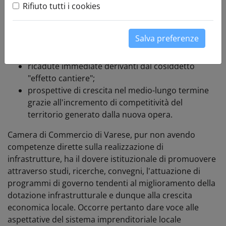
COS’È
Rifiuto tutti i cookies
Lo sviluppo delle infrastrutture rappresenta,
soprattutto nei momenti di recessione, un elemento di
Salva preferenze
rilancio dell'economia da un duplice punto di vista:
ricadute immediate derivanti dal cosiddetto
"effetto cantiere";
prospettive di crescita nel medio-lungo termine
grazie all'incremento di competitività del
territorio generato dalla nuova opera.
Camera di Commercio di Varese, pur non avendo
competenze dirette sulla realizzazione di
infrastrutture, ha il dovere istituzionale di promuovere
attraverso studi, ricerche, convegni, l'attuazione di
programmi di governo tendenti al miglioramento della
dotazione infrastrutturale e dunque alla crescita
economica locale. Occorre pertanto dare voce alle
aspettative del sistema imprenditoriale locale