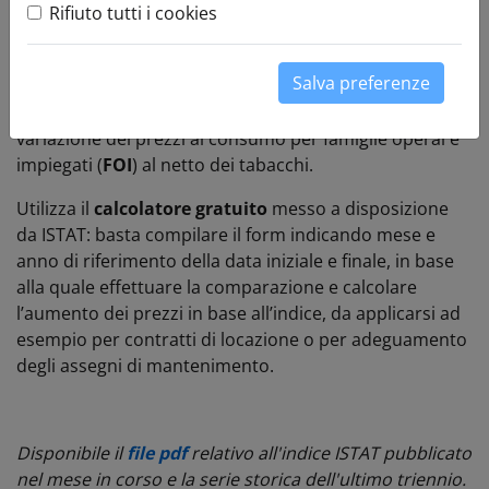
Rifiuto tutti i cookies
impiegati
Salva preferenze
Calcola online la
rivalutazione
ISTAT e scopri la
variazione dei prezzi al consumo per famiglie operai e
impiegati (
FOI
) al netto dei tabacchi.
Utilizza il
calcolatore gratuito
messo a disposizione
da ISTAT: basta compilare il form indicando mese e
anno di riferimento della data iniziale e finale, in base
alla quale effettuare la comparazione e calcolare
l’aumento dei prezzi in base all’indice, da applicarsi ad
esempio per contratti di locazione o per adeguamento
degli assegni di mantenimento.
Disponibile il
file pdf
relativo all'indice ISTAT pubblicato
nel mese in corso e la serie storica dell'ultimo triennio.