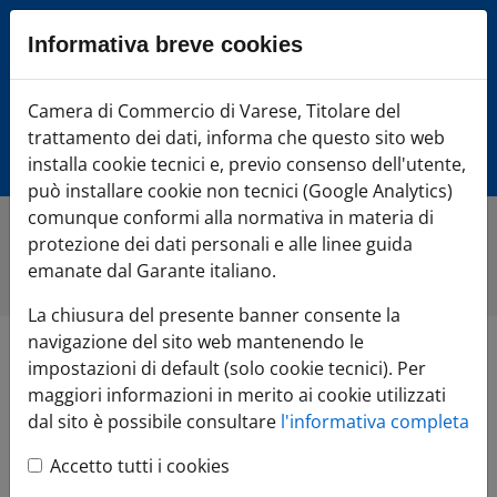
Sezione salto blocchi
Informativa breve cookies
Vai al sezione Percorso briciole di pane
Vai al Contenuto principale della pagina
Camera di Commercio Varese
Camera di Commercio di Varese, Titolare del
Vai alla sezione dedicata alle informazioni correlate v
trattamento dei dati, informa che questo sito web
Vai al footer
installa cookie tecnici e, previo consenso dell'utente,
può installare cookie non tecnici (Google Analytics)
comunque conformi alla normativa in materia di
protezione dei dati personali e alle linee guida
Home
»
Studi e Statistica
»
Prezzi al consumo per le
famiglie di operai ed impiegati
emanate dal Garante italiano.
La chiusura del presente banner consente la
navigazione del sito web mantenendo le
Prezzi al consumo
impostazioni di default (solo cookie tecnici). Per
maggiori informazioni in merito ai cookie utilizzati
per le famiglie di
dal sito è possibile consultare
l'informativa completa
Accetto tutti i cookies
operai ed