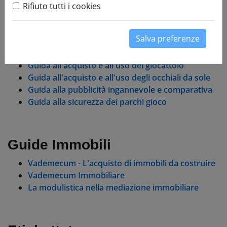
Rifiuto tutti i cookies
Garanzie per i beni di consumo
Guida al Credito al consumo
Salva preferenze
Guida all'E-commerce
Guida all'acquisto di oggetti in metallo prezioso
Guida all'acquisto e all'uso del giocattolo
Guida all'acquisto e all'uso degli occhiali da sole
Guida alla pubblicità ingannevole e comparativa
Guida alla sicurezza dei parchi gioco
Guide Immobili
Vademecum - L'acquisto di immobili da costruire
Vademecum Immobiliare
La modulistica nella mediazione immobiliare