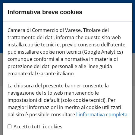
Sezione salto blocchi
Informativa breve cookies
Vai al sezione Percorso briciole di pane
Vai al Contenuto principale della pagina
Camera di Commercio Varese
Camera di Commercio di Varese, Titolare del
Vai alla sezione dedicata alle informazioni correlate v
trattamento dei dati, informa che questo sito web
Vai al footer
installa cookie tecnici e, previo consenso dell'utente,
può installare cookie non tecnici (Google Analytics)
comunque conformi alla normativa in materia di
protezione dei dati personali e alle linee guida
Home
»
Di cosa hai bisogno?
»
TUTELA l'impresa
»
Guide
online
emanate dal Garante italiano.
La chiusura del presente banner consente la
navigazione del sito web mantenendo le
Guide online
impostazioni di default (solo cookie tecnici). Per
maggiori informazioni in merito ai cookie utilizzati
dal sito è possibile consultare
l'informativa completa
Guide Acquisti - Garanzie
Accetto tutti i cookies
- Credito