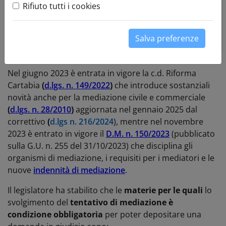
sono aperti termini per presentare la richiesta di
Rifiuto tutti i cookies
credito d'imposta; la domanda può essere inoltrata,
entro il 31 marzo 2026, direttamente dal sito del
Salva preferenze
Ministero della Giustizia
.
Nel giugno 2023
è entrata in vigore la c.d. Riforma
Cartabia
(
d.lgs. n. 149/2022
)
che introduce sostanziali
novità anche per la mediazione civile e commerciale
(
d.lgs. n. 28/2010
)
aggiornata nel gennaio 2025 dal
correttivo
(
d.lgs n. 216
/2024
),
mentre n
el novembre
2023 è entrato in vigore il
D.M. n. 150/2023
(pubblicato
sulla G.U. n. 255 del 31/10/2023) che disciplina gli
organismi di mediazione, i requisiti per i mediatori e le
nuove
indennità di mediazione
.
Il legislatore ha stabilito che le
materie
per le quali
lo
svolgimento del
tentativo di mediazione è
condizione obbligatoria
per poter depositare una