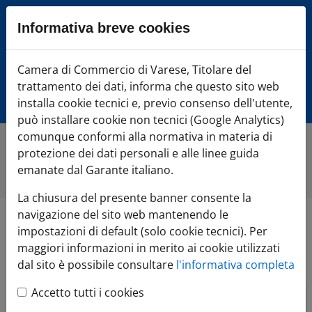
Sezione salto blocchi
Informativa breve cookies
Vai al sezione Percorso briciole di pane
Vai al Contenuto principale della pagina
Camera di Commercio Varese
Camera di Commercio di Varese, Titolare del
Vai alla sezione dedicata alle informazioni correlate v
trattamento dei dati, informa che questo sito web
Vai al footer
installa cookie tecnici e, previo consenso dell'utente,
può installare cookie non tecnici (Google Analytics)
comunque conformi alla normativa in materia di
protezione dei dati personali e alle linee guida
Home
»
Di cosa hai bisogno?
»
TUTELA l'impresa
»
Mediazione
emanate dal Garante italiano.
La chiusura del presente banner consente la
navigazione del sito web mantenendo le
Mediazione
impostazioni di default (solo cookie tecnici). Per
maggiori informazioni in merito ai cookie utilizzati
dal sito è possibile consultare
l'informativa completa
Accetto tutti i cookies
MEDIAZIONE - benefici fiscali per le procedure 2025: