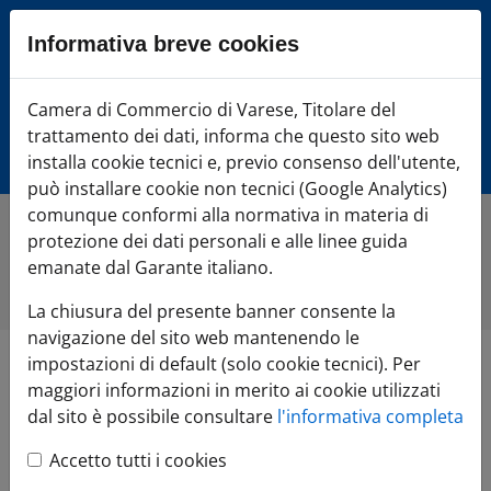
Sezione salto blocchi
Informativa breve cookies
Vai al sezione Percorso briciole di pane
Vai al Contenuto principale della pagina
Camera di Commercio Varese
Camera di Commercio di Varese, Titolare del
Vai alla sezione dedicata alle informazioni correlate v
trattamento dei dati, informa che questo sito web
Vai al footer
installa cookie tecnici e, previo consenso dell'utente,
può installare cookie non tecnici (Google Analytics)
comunque conformi alla normativa in materia di
protezione dei dati personali e alle linee guida
Home
»
Di cosa hai bisogno?
»
REGISTRO IMPRESE
»
Iscrivi e
attiva l'impresa
»
Attività regolamentate
»
Agenti di affari in
emanate dal Garante italiano.
mediazione
»
Revisione dinamica
La chiusura del presente banner consente la
navigazione del sito web mantenendo le
impostazioni di default (solo cookie tecnici). Per
Revisione
maggiori informazioni in merito ai cookie utilizzati
dal sito è possibile consultare
l'informativa completa
dinamica
Accetto tutti i cookies