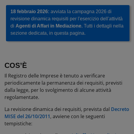
18 febbraio 2026:
avviata la campagna 2026 di
revisione dinamica requisiti per l'esercizio dell'attività
di
Agenti di Affari in Mediazione.
Tutti i dettagli nella
sezione dedicata, in questa pagina.
COS’È
Il Registro delle Imprese è tenuto a verificare
periodicamente la permanenza dei requisiti, previsti
dalla legge, per lo svolgimento di alcune attività
regolamentate.
La revisione dinamica dei requisiti, prevista dal
Decreto
MISE del 26/10/2011
, avviene con le seguenti
tempistiche: