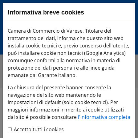
Sezione salto blocchi
Informativa breve cookies
Vai al sezione Percorso briciole di pane
Vai al Contenuto principale della pagina
Camera di Commercio Varese
Camera di Commercio di Varese, Titolare del
Vai alla sezione dedicata alle informazioni correlate v
trattamento dei dati, informa che questo sito web
Vai al footer
installa cookie tecnici e, previo consenso dell'utente,
può installare cookie non tecnici (Google Analytics)
comunque conformi alla normativa in materia di
protezione dei dati personali e alle linee guida
Home
»
Di cosa hai bisogno?
»
FAI CRESCERE l'impresa
»
Museoweb
emanate dal Garante italiano.
La chiusura del presente banner consente la
navigazione del sito web mantenendo le
Museoweb
impostazioni di default (solo cookie tecnici). Per
maggiori informazioni in merito ai cookie utilizzati
dal sito è possibile consultare
l'informativa completa
Accetto tutti i cookies