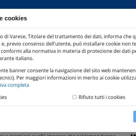
e cookies
ia TAG
di Varese, Titolare del trattamento dei dati, informa che 
Iscr
ci e, previo consenso dell'utente, può installare cookie non t
onformi alla normativa in materia di protezione dei dati per
rante italiano.
ente banner consente la navigazione del sito web mantenen
ecnici). Per maggiori informazioni in merito ai cookie utilizza
mpresa
»
Imprese storiche
tiva completa
kies
Rifiuto tutti i cookies
 occasione del 150° anniversario dell'Unità d'Italia da