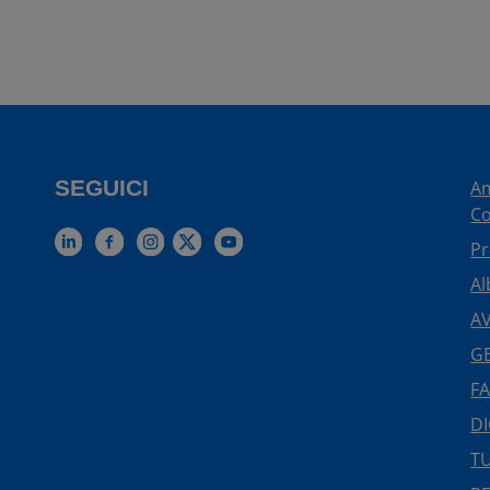
SEGUICI
Am
Co
Pr
Al
AV
GE
FA
DI
TU