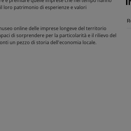
I
are e premiare quelle imprese che nel tempo hanno
l loro patrimonio di esperienze e valori
R
museo online delle imprese longeve del territorio
paci di sorprendere per la particolarità e il rilievo del
onti un pezzo di storia dell'economia locale.