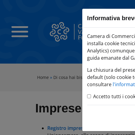
Sezione salto blocchi
Vai al sezione Percorso briciole di pane
Informativa brev
Vai al Contenuto principale della pagina
Vai alla sezione dedicata alle informazioni correlate v
Camera di Commercio Varese
Camera di Commercio 
Vai al footer
installa cookie tecni
Analytics) comunque c
guida emanate dal Ga
La chiusura del pres
default (solo cookie t
Home
»
Di cosa hai bisogno?
»
FAI CRESCERE l'i
consultare
l'informa
Accetto tutti i coo
Imprese storiche
Registro imprese storiche
istituito, in