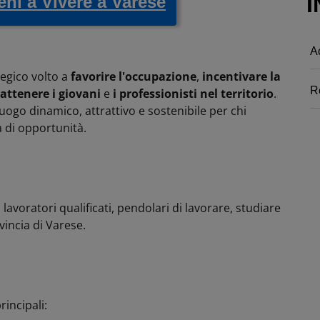
I
eni a Vivere a Varese
A
tegico volto a
favorire l'occupazione
,
incentivare la
Re
rattenere i giovani
e
i professionisti nel territorio
.
luogo dinamico, attrattivo e sostenibile per chi
a di opportunità.
, lavoratori qualificati, pendolari di lavorare, studiare
ovincia di Varese.
rincipali: