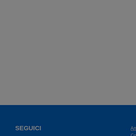
SEGUICI
Am
Co