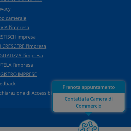
ivacy
bo camerale
VIA l'impresa
STISCI l'impresa
I CRESCERE l'impresa
GITALIZZA l'impresa
TELA l'impresa
EGISTRO IMPRESE
eedback
Prenota appuntamento
chiarazione di Accessibilità
Contatta la Camera di
Commercio