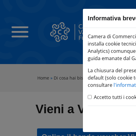
Sezione salto blocchi
Vai al sezione Percorso briciole di pane
Informativa brev
Vai al Contenuto principale della pagina
Vai alla sezione dedicata alle informazioni correlate v
Camera di Commercio Varese
Camera di Commercio 
Vai al footer
installa cookie tecni
Analytics) comunque c
guida emanate dal Ga
La chiusura del pres
default (solo cookie t
Home
»
Di cosa hai bisogno?
»
FAI CRESCERE l'i
consultare
l'informa
Accetto tutti i coo
Vieni a Vivere a 