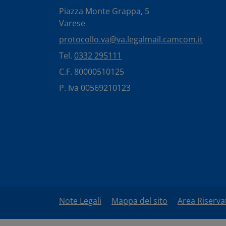
Piazza Monte Grappa, 5
Varese
protocollo.va@va.legalmail.camcom.it
Tel.
0332 295111
C.F. 80000510125
P. Iva 00569210123
Note Legali
Mappa del sito
Area Riserva