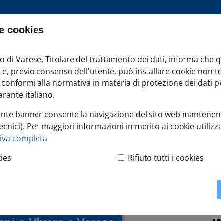
e cookies
ia TAG
di Varese, Titolare del trattamento dei dati, informa che 
Iscr
ci e, previo consenso dell'utente, può installare cookie non t
onformi alla normativa in materia di protezione dei dati per
rante italiano.
ente banner consente la navigazione del sito web mantenen
ecnici). Per maggiori informazioni in merito ai cookie utilizza
mpresa
»
Vieni a Vivere a Varese
tiva completa
kies
Rifiuto tutti i cookies
Varese