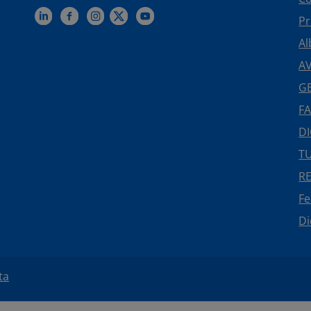
Pr
Al
AV
GE
FA
DI
TU
R
F
Di
ta