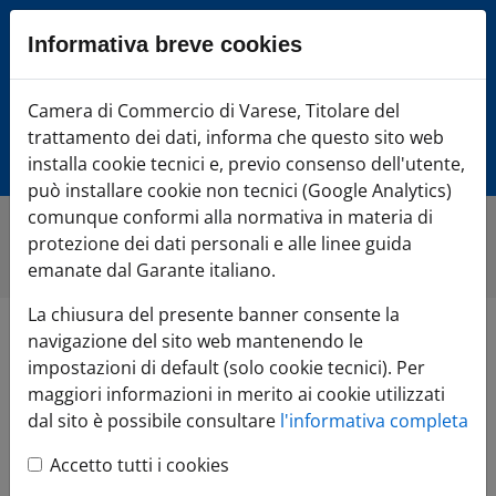
Sezione salto blocchi
Informativa breve cookies
Vai al sezione Percorso briciole di pane
Vai al Contenuto principale della pagina
Camera di Commercio Varese
Camera di Commercio di Varese, Titolare del
Vai alla sezione dedicata alle informazioni correlate v
trattamento dei dati, informa che questo sito web
Vai al footer
installa cookie tecnici e, previo consenso dell'utente,
può installare cookie non tecnici (Google Analytics)
comunque conformi alla normativa in materia di
protezione dei dati personali e alle linee guida
Home
»
Di cosa hai bisogno?
»
AVVIA l'impresa
emanate dal Garante italiano.
La chiusura del presente banner consente la
navigazione del sito web mantenendo le
AVVIA l'impresa
impostazioni di default (solo cookie tecnici). Per
maggiori informazioni in merito ai cookie utilizzati
dal sito è possibile consultare
l'informativa completa
Vuoi diventare imprenditore?
Ecco come fare!
Accetto tutti i cookies