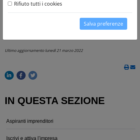
Dalla scelta dell'attività (parrucchiera? mediatore?
Rifiuto tutti i cookies
installatore?) ai requisiti necessari, dalla pratica al
Registro Imprese fino alla gestione della tua impresa.
Salva preferenze
Ultimo aggiornamento
lunedì 21 marzo 2022
IN QUESTA SEZIONE
Aspiranti imprenditori
Iscrivi e attiva l'impresa