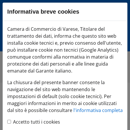
Sezione salto blocchi
Informativa breve cookies
Vai al sezione Percorso briciole di pane
Vai al Contenuto principale della pagina
Camera di Commercio Varese
Camera di Commercio di Varese, Titolare del
Vai alla sezione dedicata alle informazioni correlate v
trattamento dei dati, informa che questo sito web
Vai al footer
installa cookie tecnici e, previo consenso dell'utente,
può installare cookie non tecnici (Google Analytics)
comunque conformi alla normativa in materia di
protezione dei dati personali e alle linee guida
Home
»
Di cosa hai bisogno?
»
AVVIA l'impresa
»
Marchi e
brevetti
emanate dal Garante italiano.
La chiusura del presente banner consente la
navigazione del sito web mantenendo le
Marchi e brevetti
impostazioni di default (solo cookie tecnici). Per
maggiori informazioni in merito ai cookie utilizzati
dal sito è possibile consultare
l'informativa completa
Accetto tutti i cookies
SEGNALAZIONI INGANNEVOLI