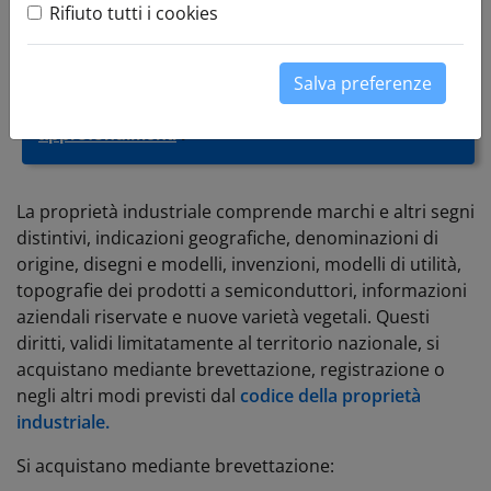
Si informano cittadini, imprese e tutti gli utenti che
Rifiuto tutti i cookies
hanno depositato una domanda di marchio o brevetto
che potrebbero ricevere richieste fraudolente di
Salva preferenze
pagamento provenienti da diversi indirizzi e-mail
ingannevoli
Cliccare qui per maggiori
approfondimenti
.
La proprietà industriale comprende marchi e altri segni
distintivi, indicazioni geografiche, denominazioni di
origine, disegni e modelli, invenzioni, modelli di utilità,
topografie dei prodotti a semiconduttori, informazioni
aziendali riservate e nuove varietà vegetali. Questi
diritti, validi limitatamente al territorio nazionale, si
acquistano mediante brevettazione, registrazione o
negli altri modi previsti dal
codice della proprietà
industriale.
Si acquistano mediante brevettazione: