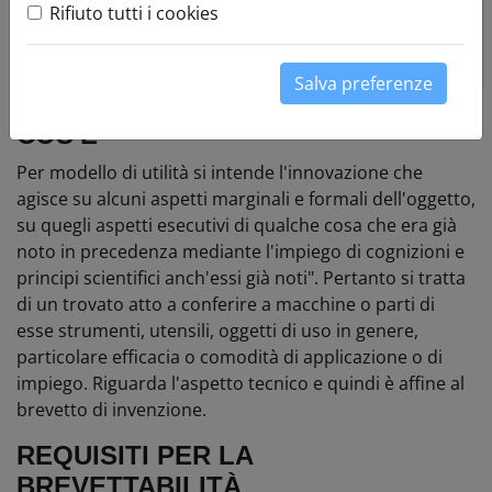
brevetto per invenzione industriale e la tutela del
Rifiuto tutti i cookies
know how aziendale"
CLICCA QUI
per info e
iscrizione.
Salva preferenze
COS'È
Per modello di utilità si intende l'innovazione che
agisce su alcuni aspetti marginali e formali dell'oggetto,
su quegli aspetti esecutivi di qualche cosa che era già
noto in precedenza mediante l'impiego di cognizioni e
principi scientifici anch'essi già noti". Pertanto si tratta
di un trovato atto a conferire a macchine o parti di
esse strumenti, utensili, oggetti di uso in genere,
particolare efficacia o comodità di applicazione o di
impiego. Riguarda l'aspetto tecnico e quindi è affine al
brevetto di invenzione.
REQUISITI PER LA
BREVETTABILITÀ