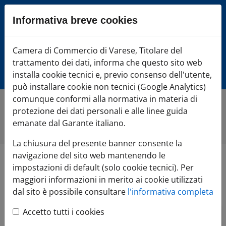
Sezione salto blocchi
Informativa breve cookies
Vai al sezione Percorso briciole di pane
Vai al Contenuto principale della pagina
Camera di Commercio Varese
Camera di Commercio di Varese, Titolare del
Vai alla sezione dedicata alle informazioni correlate v
trattamento dei dati, informa che questo sito web
Vai al footer
installa cookie tecnici e, previo consenso dell'utente,
può installare cookie non tecnici (Google Analytics)
comunque conformi alla normativa in materia di
protezione dei dati personali e alle linee guida
Home
»
Di cosa hai bisogno?
»
AVVIA l'impresa
»
Marchi e
brevetti
»
Modelli di utilità
emanate dal Garante italiano.
La chiusura del presente banner consente la
navigazione del sito web mantenendo le
Modelli di utilità
impostazioni di default (solo cookie tecnici). Per
maggiori informazioni in merito ai cookie utilizzati
dal sito è possibile consultare
l'informativa completa
Accetto tutti i cookies
Partecipa al
webinar del 20 giugno
dal titolo "
Il