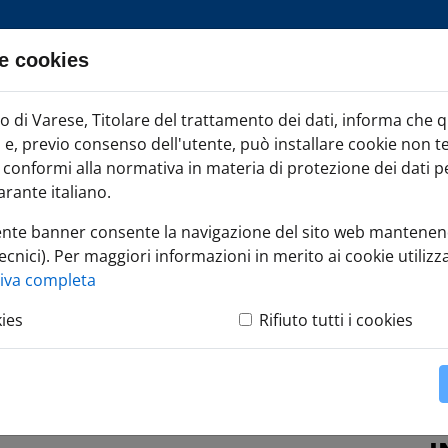
e cookies
ia TAG
di Varese, Titolare del trattamento dei dati, informa che 
Iscr
ci e, previo consenso dell'utente, può installare cookie non t
onformi alla normativa in materia di protezione dei dati per
rante italiano.
ente banner consente la navigazione del sito web mantenen
ecnici). Per maggiori informazioni in merito ai cookie utilizza
SE
»
Amministra l'impresa
»
Cancellazioni d'ufficio
»
Cancellazioni d
tiva completa
kies
Rifiuto tutti i cookies
fficio imprese
età di persone