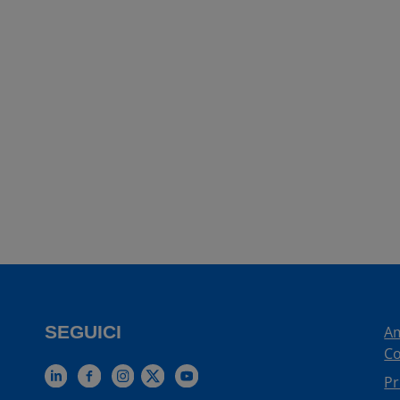
SEGUICI
Am
Co
Pr