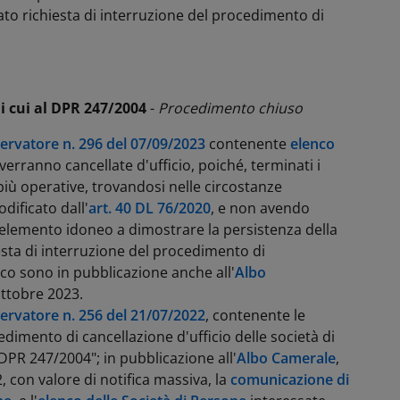
ato richiesta di interruzione del procedimento di
di cui al DPR 247/2004
-
Procedimento chiuso
rvatore n. 296 del 07/09/2023
contenente
elenco
verranno cancellate d'ufficio, poiché, terminati
i
 più operative, trovandosi nelle circostanze
dificato dall'
art. 40 DL 76/2020
, e non avendo
elemento idoneo a dimostrare la persistenza della
iesta di interruzione del procedimento di
o sono in pubblicazione anche all'
Albo
ottobre 2023.
rvatore n. 256 del 21/07/2022
, contenente le
edimento di cancellazione d'ufficio delle società di
DPR 247/2004"; in pubblicazione all'
Albo Camerale
,
 con valore di notifica massiva, la
comunicazione di