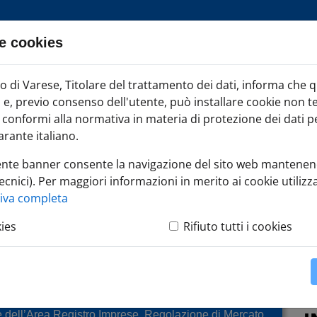
e cookies
ia TAG
di Varese, Titolare del trattamento dei dati, informa che 
Iscr
ci e, previo consenso dell'utente, può installare cookie non t
onformi alla normativa in materia di protezione dei dati per
rante italiano.
ente banner consente la navigazione del sito web mantenen
ecnici). Per maggiori informazioni in merito ai cookie utilizza
SE
»
Amministra l'impresa
»
Sanzioni
tiva completa
kies
Rifiuto tutti i cookies
e dell’Area Registro Imprese, Regolazione di Mercato,