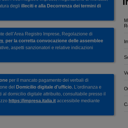
I
atura degli
illeciti e alla Decorrenza dei termini di
M
R
nte dell’Area Registro Imprese, Regolazione di
um
per la corretta convocazione delle assemblee
Im
ive, aspetti sanzionatori e relative indicazioni
S
V
ione
per il mancato pagamento dei verbali di
zione del
Domicilio digitale d'ufficio.
L'ordinanza e
O
i al domicilio digitale attribuito, consultabile presso il
rizzo
https://impresa.italia.it
accessibile mediante
Ca