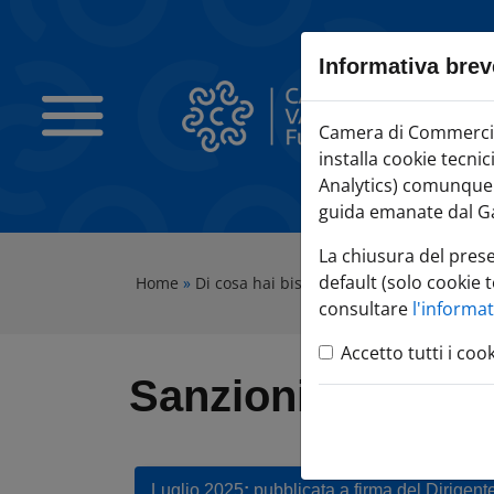
Sezione salto blocchi
Vai al sezione Percorso briciole di pane
Informativa brev
Vai al Contenuto principale della pagina
Vai alla sezione dedicata alle informazioni correlate v
Camera di Commercio Varese
Camera di Commercio 
Vai al footer
installa cookie tecni
Analytics) comunque c
guida emanate dal Ga
La chiusura del pres
default (solo cookie t
Home
»
Di cosa hai bisogno?
»
REGISTRO IMPRE
consultare
l'informa
Accetto tutti i coo
Sanzioni
Luglio 2025
:
pubblicata a firma del Dirigent