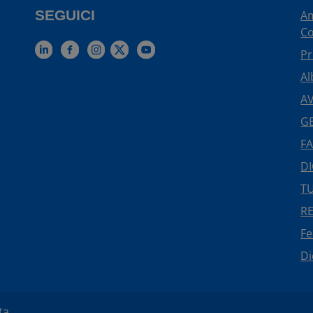
SEGUICI
Am
Co
Pr
Al
AV
GE
FA
DI
TU
R
F
Di
ta