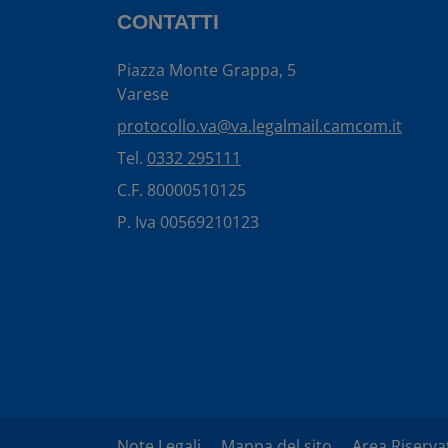
CONTATTI
Piazza Monte Grappa, 5
Varese
protocollo.va@va.legalmail.camcom.it
Tel.
0332 295111
C.F. 80000510125
P. Iva 00569210123
Note Legali
Mappa del sito
Area Riserva