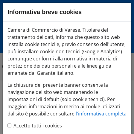
Sezione salto blocchi
Informativa breve cookies
Vai al sezione Percorso briciole di pane
Vai al Contenuto principale della pagina
Camera di Commercio di Varese, Titolare del
Camera di Comme
Vai alla sezione dedicata alle informazioni correlate v
trattamento dei dati, informa che questo sito web
Vai al footer
installa cookie tecnici e, previo consenso dell'utente,
può installare cookie non tecnici (Google Analytics)
comunque conformi alla normativa in materia di
protezione dei dati personali e alle linee guida
Home
»
Argomenti
emanate dal Garante italiano.
La chiusura del presente banner consente la
navigazione del sito web mantenendo le
Argomenti del sito
impostazioni di default (solo cookie tecnici). Per
maggiori informazioni in merito ai cookie utilizzati
dal sito è possibile consultare
l'informativa completa
Contenuti per
Vidimazione
: 9 |
Accetto tutti i cookies
visualizzati : 1-9