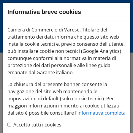
Sezione salto blocchi
Informativa breve cookies
Vai al sezione Percorso briciole di pane
Vai al Contenuto principale della pagina
Camera di Commercio Varese
Camera di Commercio di Varese, Titolare del
Vai alla sezione dedicata alle informazioni correlate v
trattamento dei dati, informa che questo sito web
Vai al footer
installa cookie tecnici e, previo consenso dell'utente,
può installare cookie non tecnici (Google Analytics)
comunque conformi alla normativa in materia di
protezione dei dati personali e alle linee guida
Home
»
Comunicazione
»
Tutte le notizie
»
Domicilio
digitale dell'amministratore di società: nessun termine al
emanate dal Garante italiano.
30 giugno 2025
La chiusura del presente banner consente la
navigazione del sito web mantenendo le
impostazioni di default (solo cookie tecnici). Per
Domicilio digitale
maggiori informazioni in merito ai cookie utilizzati
dal sito è possibile consultare
l'informativa completa
dell'amministratore di
Accetto tutti i cookies