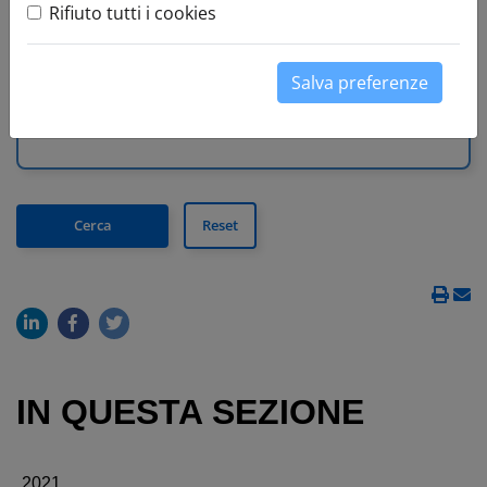
Rifiuto tutti i cookies
Visualizza tutto
Comunicato stampa
News
Salva preferenze
» Testo da cercare:
IN QUESTA SEZIONE
2021