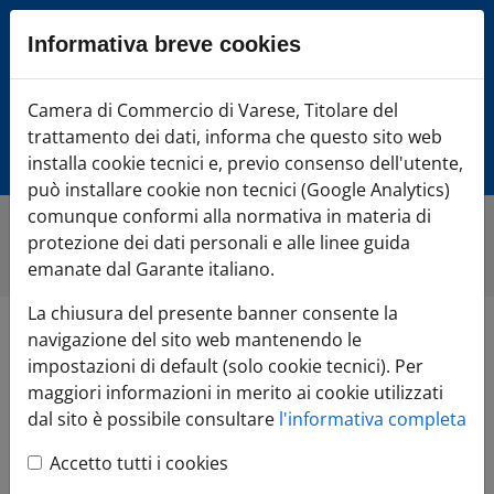
Sezione salto blocchi
Informativa breve cookies
Vai al sezione Percorso briciole di pane
Vai al Contenuto principale della pagina
Camera di Commercio Varese
Camera di Commercio di Varese, Titolare del
Vai alla sezione dedicata alle informazioni correlate v
trattamento dei dati, informa che questo sito web
Vai al footer
installa cookie tecnici e, previo consenso dell'utente,
può installare cookie non tecnici (Google Analytics)
comunque conformi alla normativa in materia di
protezione dei dati personali e alle linee guida
Home
»
Comunicazione
»
Tutte le notizie
»
2023
emanate dal Garante italiano.
La chiusura del presente banner consente la
navigazione del sito web mantenendo le
Tutte le notizie -
impostazioni di default (solo cookie tecnici). Per
maggiori informazioni in merito ai cookie utilizzati
2023
dal sito è possibile consultare
l'informativa completa
Accetto tutti i cookies