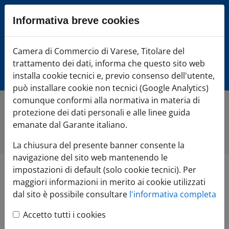
Sezione salto blocchi
Informativa breve cookies
Vai al sezione Percorso briciole di pane
Vai al Contenuto principale della pagina
Camera di Commercio Varese
Camera di Commercio di Varese, Titolare del
Vai alla sezione dedicata alle informazioni correlate v
trattamento dei dati, informa che questo sito web
Vai al footer
installa cookie tecnici e, previo consenso dell'utente,
può installare cookie non tecnici (Google Analytics)
comunque conformi alla normativa in materia di
protezione dei dati personali e alle linee guida
Home
»
Di cosa hai bisogno?
»
DIGITALIZZA l'impresa
»
Sostenibilità
»
Comunità Energetiche Rinnovabili - CER
»
emanate dal Garante italiano.
Monitoraggio CER
La chiusura del presente banner consente la
navigazione del sito web mantenendo le
impostazioni di default (solo cookie tecnici). Per
Monitoraggio CER
maggiori informazioni in merito ai cookie utilizzati
dal sito è possibile consultare
l'informativa completa
Accetto tutti i cookies