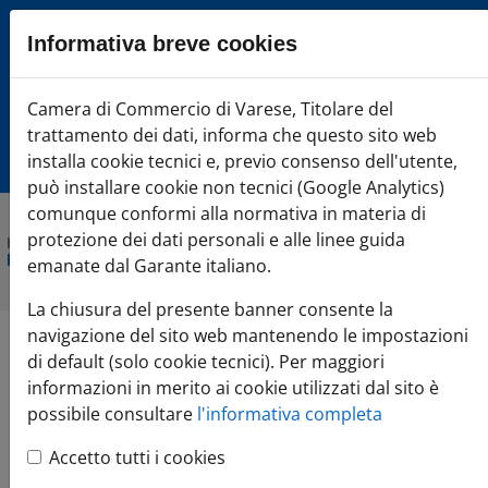
Sezione salto blocchi
Informativa breve cookies
Vai al sezione Percorso briciole di pane
Vai al Contenuto principale della pagina
Camera di Commercio Varese
Camera di Commercio di Varese, Titolare del
Vai alla sezione dedicata alle informazioni correlate v
trattamento dei dati, informa che questo sito web
Vai al footer
installa cookie tecnici e, previo consenso dell'utente,
può installare cookie non tecnici (Google Analytics)
comunque conformi alla normativa in materia di
protezione dei dati personali e alle linee guida
Home
»
Comunicazione
»
Agenda Eventi
»
Modelli innovativi per
la ricerca di controparti - Interreg Transform
emanate dal Garante italiano.
La chiusura del presente banner consente la
navigazione del sito web mantenendo le impostazioni
Modelli innovativi per
di default (solo cookie tecnici). Per maggiori
informazioni in merito ai cookie utilizzati dal sito è
la ricerca di
possibile consultare
l'informativa completa
Accetto tutti i cookies
controparti - Interreg