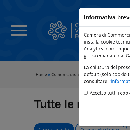
Sezione salto blocchi
Vai al sezione Percorso briciole di pane
Informativa brev
Vai al Contenuto principale della pagina
Vai alla sezione dedicata alle informazioni correlate v
Camera di Commercio Varese
Camera di Commercio 
Vai al footer
installa cookie tecni
Analytics) comunque c
guida emanate dal Ga
La chiusura del pres
default (solo cookie t
Home
»
Comunicazione
»
Tutte le notizie
consultare
l'informa
Accetto tutti i coo
Tutte le notizie
Visualizza tutto
Comunicato stampa