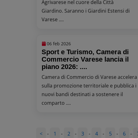
Agrivarese nel cuore della Città
Giardino. Saranno i Giardini Estensi di
Varese ....
06 feb 2026
Sport e Turismo, Camera di
Commercio Varese lancia il
piano 2026: ....
Camera di Commercio di Varese accelera
sulla promozione territoriale e pubblica i
nuovi bandi destinati a sostenere il
comparto ....
<
-
1
-
2
-
3
-
4
-
5
-
6
-