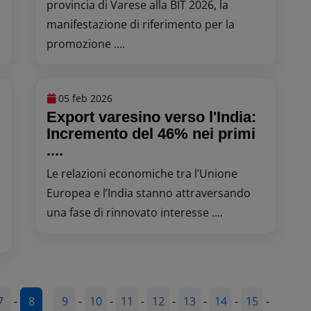
provincia di Varese alla BIT 2026, la
manifestazione di riferimento per la
promozione ....
05 feb 2026
Export varesino verso l'India:
Incremento del 46% nei primi
....
Le relazioni economiche tra l’Unione
Europea e l’India stanno attraversando
una fase di rinnovato interesse ....
7
-
8
9
-
10
-
11
-
12
-
13
-
14
-
15
-