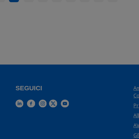
SEGUICI
Am
Co
Pr
Al
AV
GE