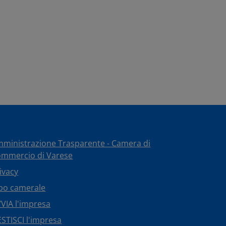
ministrazione Trasparente - Camera di
mmercio di Varese
ivacy
bo camerale
VIA l'impresa
STISCI l'impresa