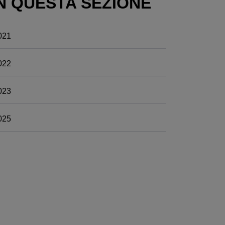
N QUESTA SEZIONE
021
022
023
025