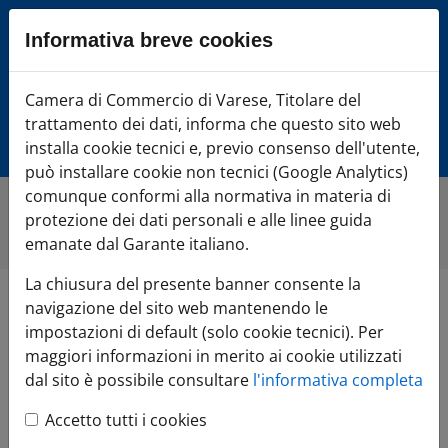
Sezione salto blocchi
Informativa breve cookies
Vai al sezione Percorso briciole di pane
Vai al Contenuto principale della pagina
Camera di Commercio Varese
Camera di Commercio di Varese, Titolare del
Vai alla sezione dedicata alle informazioni correlate v
trattamento dei dati, informa che questo sito web
Vai al footer
installa cookie tecnici e, previo consenso dell'utente,
può installare cookie non tecnici (Google Analytics)
comunque conformi alla normativa in materia di
protezione dei dati personali e alle linee guida
Home
»
Comunicazione
»
Comunicati stampa
emanate dal Garante italiano.
La chiusura del presente banner consente la
navigazione del sito web mantenendo le
Comunicati
impostazioni di default (solo cookie tecnici). Per
maggiori informazioni in merito ai cookie utilizzati
stampa
dal sito è possibile consultare
l'informativa completa
Accetto tutti i cookies