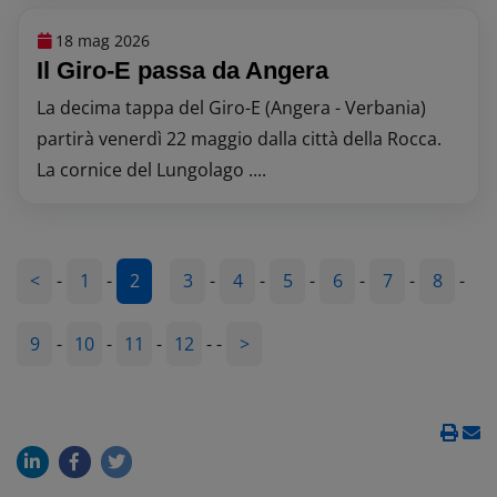
18 mag 2026
Il Giro-E passa da Angera
La decima tappa del Giro-E (Angera - Verbania)
partirà venerdì 22 maggio dalla città della Rocca.
La cornice del Lungolago ....
<
-
1
-
2
3
-
4
-
5
-
6
-
7
-
8
-
9
-
10
-
11
-
12
-
-
>