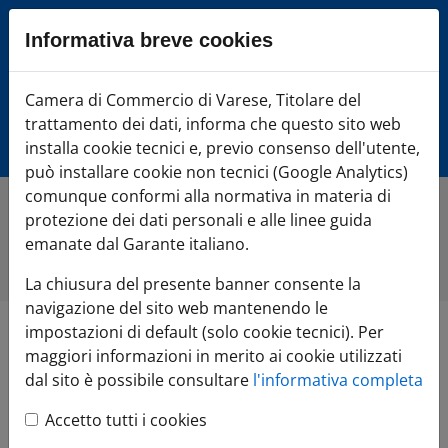
Sezione salto blocchi
Informativa breve cookies
Vai al sezione Percorso briciole di pane
Vai al Contenuto principale della pagina
Camera di Commercio Varese
Camera di Commercio di Varese, Titolare del
Vai alla sezione dedicata alle informazioni correlate v
trattamento dei dati, informa che questo sito web
Vai al footer
installa cookie tecnici e, previo consenso dell'utente,
può installare cookie non tecnici (Google Analytics)
comunque conformi alla normativa in materia di
protezione dei dati personali e alle linee guida
Home
»
Comunicazione
»
Tutte le notizie
»
LIUC e Camera di
Commercio di Varese, premiati talento e impegno degli
emanate dal Garante italiano.
studenti
La chiusura del presente banner consente la
navigazione del sito web mantenendo le
impostazioni di default (solo cookie tecnici). Per
LIUC e Camera di
maggiori informazioni in merito ai cookie utilizzati
dal sito è possibile consultare
l'informativa completa
Commercio di Varese,
Accetto tutti i cookies