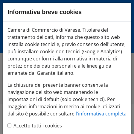
Sezione salto blocchi
Informativa breve cookies
Vai al sezione Percorso briciole di pane
Vai al Contenuto principale della pagina
Camera di Commercio Varese
Camera di Commercio di Varese, Titolare del
Vai alla sezione dedicata alle informazioni correlate v
trattamento dei dati, informa che questo sito web
Vai al footer
installa cookie tecnici e, previo consenso dell'utente,
può installare cookie non tecnici (Google Analytics)
comunque conformi alla normativa in materia di
protezione dei dati personali e alle linee guida
Home
»
Comunicazione
»
Tutte le notizie
»
Camera di
Commercio e il Centro CreaRes dell'Insubria presentano il
emanate dal Garante italiano.
rapporto di ricerca sul valore dell'economia sociale
Presentata a Ville Ponti una roadmap strategica per
La chiusura del presente banner consente la
consolidare le strategie pilota in un modello organizzativo
integrato
navigazione del sito web mantenendo le
impostazioni di default (solo cookie tecnici). Per
maggiori informazioni in merito ai cookie utilizzati
dal sito è possibile consultare
l'informativa completa
Camera di
Accetto tutti i cookies