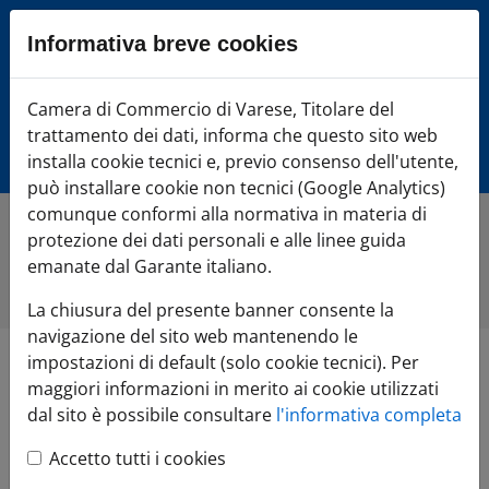
Sezione salto blocchi
Informativa breve cookies
Vai al sezione Percorso briciole di pane
Vai al Contenuto principale della pagina
Camera di Commercio Varese
Camera di Commercio di Varese, Titolare del
Vai alla sezione dedicata alle informazioni correlate v
trattamento dei dati, informa che questo sito web
Vai al footer
installa cookie tecnici e, previo consenso dell'utente,
può installare cookie non tecnici (Google Analytics)
comunque conformi alla normativa in materia di
protezione dei dati personali e alle linee guida
Home
»
Comunicazione
»
Tutte le notizie
»
Varese si
conferma Terra d'Impresa: Nel 2025 oltre 3.800 nuove
emanate dal Garante italiano.
iscrizioni
La chiusura del presente banner consente la
navigazione del sito web mantenendo le
impostazioni di default (solo cookie tecnici). Per
Varese si conferma
maggiori informazioni in merito ai cookie utilizzati
dal sito è possibile consultare
l'informativa completa
Terra d'Impresa: Nel
Accetto tutti i cookies