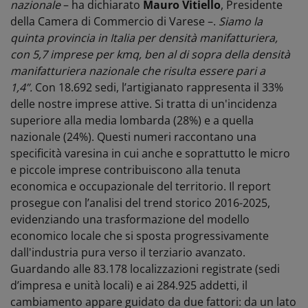
nazionale
– ha dichiarato
Mauro Vitiello
, Presidente
della Camera di Commercio di Varese –.
Siamo la
quinta provincia in Italia per densità manifatturiera,
con 5,7 imprese per kmq, ben al di sopra della densità
manifatturiera nazionale che risulta essere pari a
1,4”.
Con 18.692 sedi, l’artigianato rappresenta il 33%
delle nostre imprese attive. Si tratta di un'incidenza
superiore alla media lombarda (28%) e a quella
nazionale (24%). Questi numeri raccontano una
specificità varesina in cui anche e soprattutto le micro
e piccole imprese contribuiscono alla tenuta
economica e occupazionale del territorio.
Il report
prosegue con l’analisi del trend storico 2016-2025,
evidenziando una trasformazione del modello
economico locale che si sposta progressivamente
dall'industria pura verso il terziario avanzato.
Guardando alle 83.178 localizzazioni registrate (sedi
d’impresa e unità locali) e ai 284.925 addetti, il
cambiamento appare guidato da due fattori: da un lato