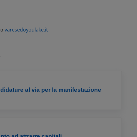
to
varesedoyoulake.it
E
didature al via per la manifestazione
onto ad attrarre capitali