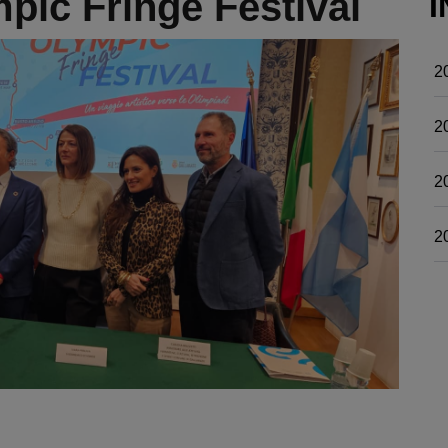
pic Fringe Festival
I
2
2
2
2