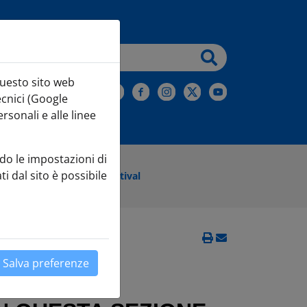
testo da cercare
questo sito web
iviti alla Newsletter
ecnici (Google
sonali e alle linee
do le impostazioni di
ti dal sito è possibile
no l'Olympic Fringe Festival
Salva preferenze