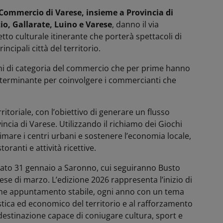
ommercio di Varese, insieme a Provincia di
io, Gallarate, Luino e Varese
, danno il via
tto culturale itinerante che porterà spettacoli di
ncipali città del territorio.
ioni di categoria del commercio che per prime hanno
determinante per coinvolgere i commercianti che
rritoriale, con l’obiettivo di generare un flusso
vincia di Varese. Utilizzando il richiamo dei Giochi
nimare i centri urbani e sostenere l’economia locale,
oranti e attività ricettive.
ato 31 gennaio a Saronno, cui seguiranno Busto
mese di marzo. L’edizione 2026 rappresenta l’inizio di
me appuntamento stabile, ogni anno con un tema
tica ed economico del territorio e al rafforzamento
 destinazione capace di coniugare cultura, sport e