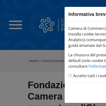
Sezione salto blocchi
Vai al sezione Percorso briciole di pane
Informativa brev
Vai al Contenuto principale della pagina
Vai alla sezione dedicata alle informazioni correlate v
Camera di Commercio Varese
Camera di Commercio 
Vai al footer
installa cookie tecni
Analytics) comunque c
guida emanate dal Ga
La chiusura del pres
default (solo cookie t
Home
»
Comunicazione
»
Tutte le notizie
»
Fonda
consultare
l'informa
Accetto tutti i coo
Fondazione Vare
Camera di Comme