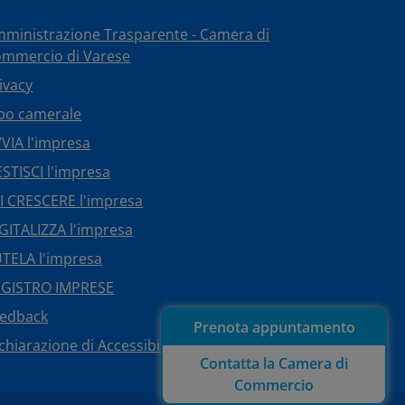
ministrazione Trasparente - Camera di
mmercio di Varese
ivacy
bo camerale
VIA l'impresa
STISCI l'impresa
I CRESCERE l'impresa
GITALIZZA l'impresa
TELA l'impresa
EGISTRO IMPRESE
eedback
Prenota appuntamento
chiarazione di Accessibilità
Contatta la Camera di
Commercio