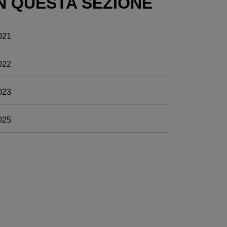
N QUESTA SEZIONE
021
022
023
025