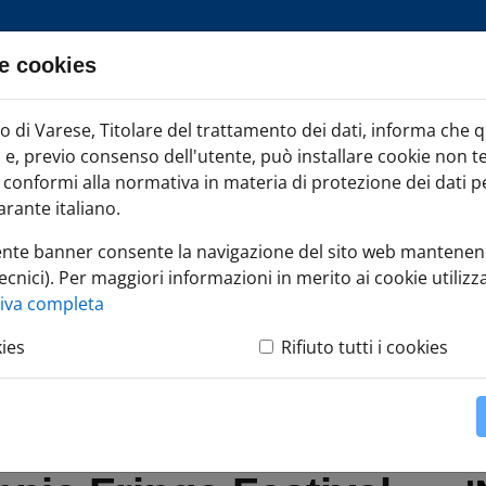
e cookies
ia TAG
di Varese, Titolare del trattamento dei dati, informa che 
Iscr
ci e, previo consenso dell'utente, può installare cookie non t
onformi alla normativa in materia di protezione dei dati per
rante italiano.
ente banner consente la navigazione del sito web mantenen
ecnici). Per maggiori informazioni in merito ai cookie utilizza
zione Varese Welcome e Camera di Commercio di Varese presenta
tiva completa
kies
Rifiuto tutti i cookies
se Welcome e
rcio di Varese