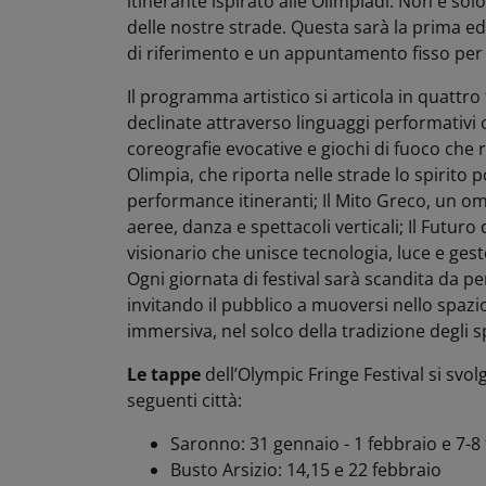
itinerante ispirato alle Olimpiadi. Non è so
delle nostre strade. Questa sarà la prima e
di riferimento e un appuntamento fisso per il
Il programma artistico si articola in quattro
declinate attraverso linguaggi performativi 
coreografie evocative e giochi di fuoco che ri
Olimpia, che riporta nelle strade lo spirito 
performance itineranti; Il Mito Greco, un om
aeree, danza e spettacoli verticali; Il Futu
visionario che unisce tecnologia, luce e gest
Ogni giornata di festival sarà scandita da p
invitando il pubblico a muoversi nello spaz
immersiva, nel solco della tradizione degli s
Le tappe
dell’Olympic Fringe Festival si svol
seguenti città:
Saronno: 31 gennaio - 1 febbraio e 7-8
Busto Arsizio: 14,15 e 22 febbraio