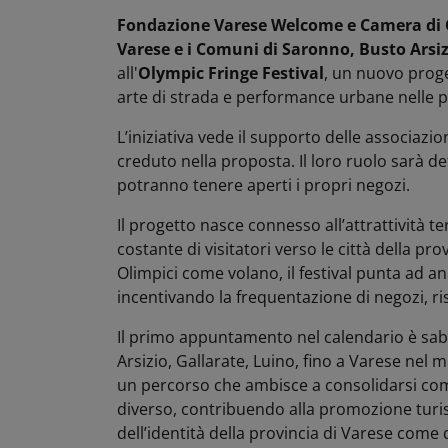
Fondazione Varese Welcome e Camera di C
Varese e i Comuni di Saronno, Busto Arsiz
all'
Olympic
Fringe Festival
, un nuovo proge
arte di strada e performance urbane nelle pri
L’iniziativa vede il supporto delle associaz
creduto nella proposta. Il loro ruolo sarà 
potranno tenere aperti i propri negozi.
Il progetto nasce connesso all’attrattività te
costante di visitatori verso le città della pro
Olimpici come volano, il festival punta ad a
incentivando la frequentazione di negozi, rist
Il primo appuntamento nel calendario è sab
Arsizio, Gallarate, Luino, fino a Varese nel 
un percorso che ambisce a consolidarsi co
diverso, contribuendo alla promozione turis
dell’identità della provincia di Varese come