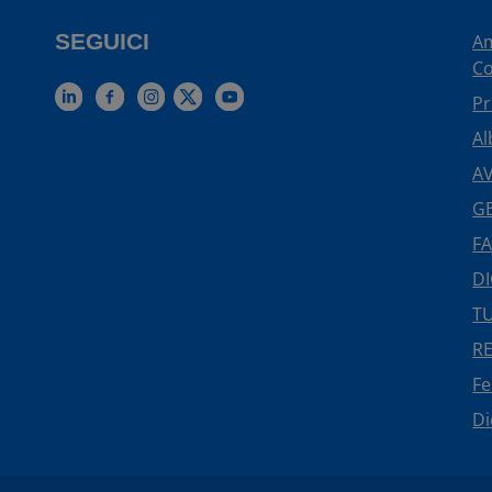
SEGUICI
Am
Co
Pr
Al
AV
GE
FA
DI
TU
R
F
Di