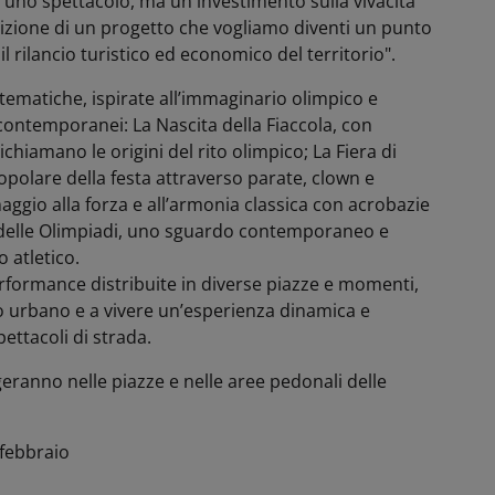
lo uno spettacolo, ma un investimento sulla vivacità
dizione di un progetto che vogliamo diventi un punto
 rilancio turistico ed economico del territorio".
 tematiche, ispirate all’immaginario olimpico e
contemporanei: La Nascita della Fiaccola, con
chiamano le origini del rito olimpico; La Fiera di
popolare della festa attraverso parate, clown e
aggio alla forza e all’armonia classica con acrobazie
ro delle Olimpiadi, uno sguardo contemporaneo e
o atletico.
erformance distribuite in diverse piazze e momenti,
io urbano e a vivere un’esperienza dinamica e
pettacoli di strada.
geranno nelle piazze e nelle aree pedonali delle
 febbraio