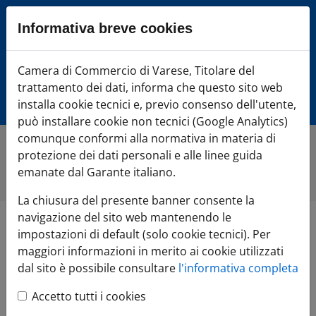
Sezione salto blocchi
Informativa breve cookies
Vai al sezione Percorso briciole di pane
Vai al Contenuto principale della pagina
Camera di Commercio Varese
Camera di Commercio di Varese, Titolare del
Vai alla sezione dedicata alle informazioni correlate v
trattamento dei dati, informa che questo sito web
Vai al footer
installa cookie tecnici e, previo consenso dell'utente,
può installare cookie non tecnici (Google Analytics)
comunque conformi alla normativa in materia di
protezione dei dati personali e alle linee guida
Home
»
Comunicazione
»
Tutte le notizie
»
La Fiamma
Olimpica accende il polo del ghiaccio
emanate dal Garante italiano.
La chiusura del presente banner consente la
navigazione del sito web mantenendo le
La Fiamma Olimpica
impostazioni di default (solo cookie tecnici). Per
maggiori informazioni in merito ai cookie utilizzati
accende il polo del
dal sito è possibile consultare
l'informativa completa
Accetto tutti i cookies
ghiaccio