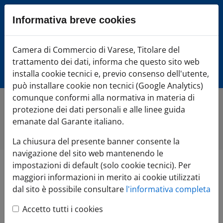
Sezione salto blocchi
Informativa breve cookies
Vai al sezione Percorso briciole di pane
Vai al Contenuto principale della pagina
Camera di Commercio Varese
Camera di Commercio di Varese, Titolare del
Vai alla sezione dedicata alle informazioni correlate v
trattamento dei dati, informa che questo sito web
Vai al footer
installa cookie tecnici e, previo consenso dell'utente,
può installare cookie non tecnici (Google Analytics)
comunque conformi alla normativa in materia di
protezione dei dati personali e alle linee guida
Home
»
Comunicazione
»
Tutte le notizie
»
Variazione
dell'indice Istat dei prezzi al consumo di luglio 2025: +1,5
emanate dal Garante italiano.
per cento
La chiusura del presente banner consente la
navigazione del sito web mantenendo le
impostazioni di default (solo cookie tecnici). Per
Variazione dell'indice
maggiori informazioni in merito ai cookie utilizzati
dal sito è possibile consultare
l'informativa completa
Istat dei prezzi al
Accetto tutti i cookies