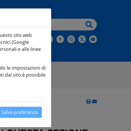
testo da cercare
questo sito web
iviti alla Newsletter
ecnici (Google
sonali e alle linee
do le impostazioni di
ti dal sito è possibile
4: +1,1 per cento
Salva preferenze