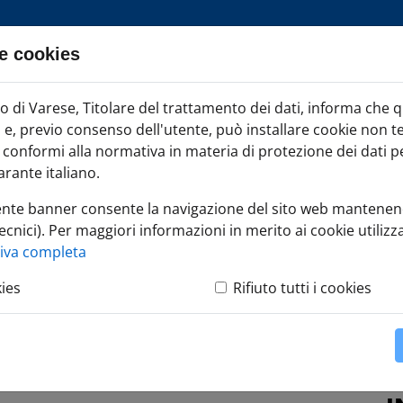
e cookies
ia TAG
di Varese, Titolare del trattamento dei dati, informa che 
Iscr
ci e, previo consenso dell'utente, può installare cookie non t
onformi alla normativa in materia di protezione dei dati per
rante italiano.
ente banner consente la navigazione del sito web mantenen
ecnici). Per maggiori informazioni in merito ai cookie utilizza
zione dell'indice Istat dei prezzi al consumo di dicembre 202
tiva completa
kies
Rifiuto tutti i cookies
ice Istat dei prezzi al
bre 2024: +1,1 per