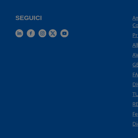
SEGUICI
Am
Co
Pr
Al
AV
GE
FA
DI
TU
R
F
Di