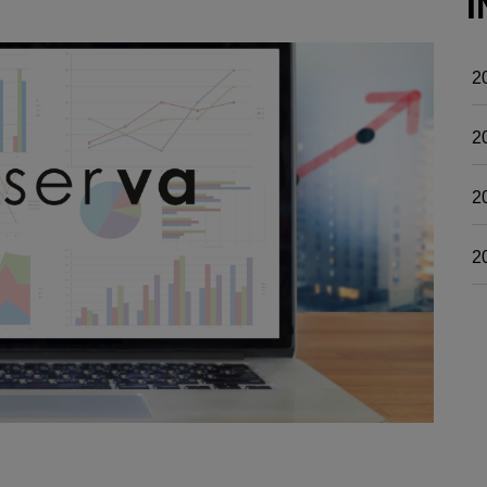
I
2
2
2
2