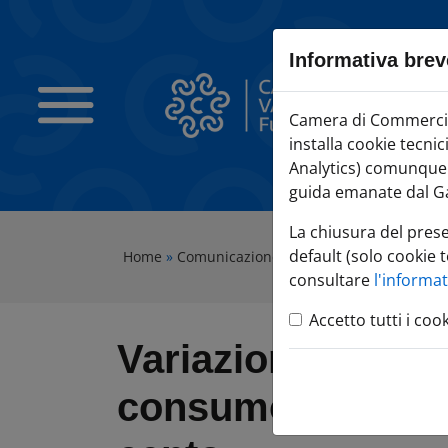
Sezione salto blocchi
Vai al sezione Percorso briciole di pane
Informativa brev
Vai al Contenuto principale della pagina
Vai alla sezione dedicata alle informazioni correlate v
Camera di Commercio Varese
Camera di Commercio 
Vai al footer
installa cookie tecni
Analytics) comunque c
guida emanate dal Ga
La chiusura del pres
default (solo cookie t
Home
»
Comunicazione
»
Tutte le notizie
»
Varia
consultare
l'informa
Accetto tutti i coo
Variazione dell'ind
consumo di dicem