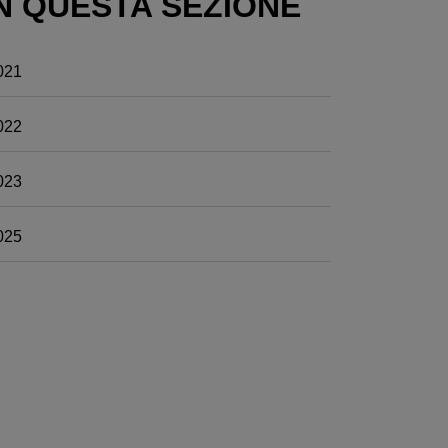
N QUESTA SEZIONE
021
022
023
025