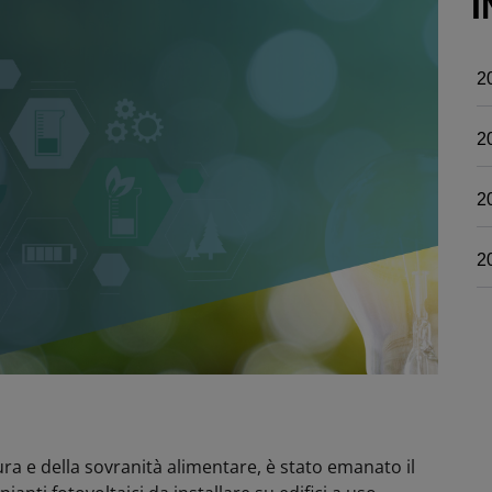
I
2
2
2
2
ltura e della sovranità alimentare, è stato emanato il