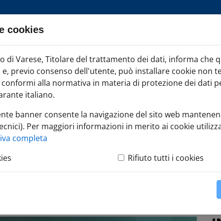
e cookies
ia TAG
di Varese, Titolare del trattamento dei dati, informa che 
Iscr
ci e, previo consenso dell'utente, può installare cookie non t
onformi alla normativa in materia di protezione dei dati per
rante italiano.
ente banner consente la navigazione del sito web mantenen
ecnici). Per maggiori informazioni in merito ai cookie utilizza
 Agrisolare: dal Ministero l'avviso per il nuovo bando
tiva completa
kies
Rifiuto tutti i cookies
 dal Ministero
uovo bando