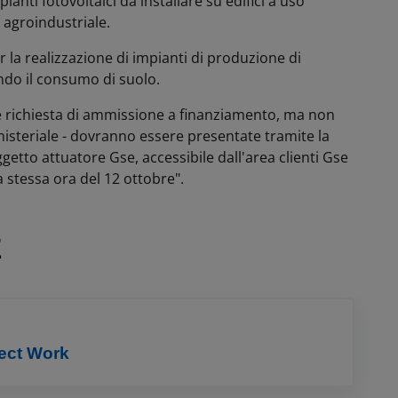
ianti fotovoltaici da installare su edifici a uso
 agroindustriale.
er la realizzazione di impianti di produzione di
endo il consumo di suolo.
 richiesta di ammissione a finanziamento, ma non
nisteriale - dovranno essere presentate tramite la
etto attuatore Gse, accessibile dall'area clienti Gse
a stessa ora del 12 ottobre".
E
ject Work