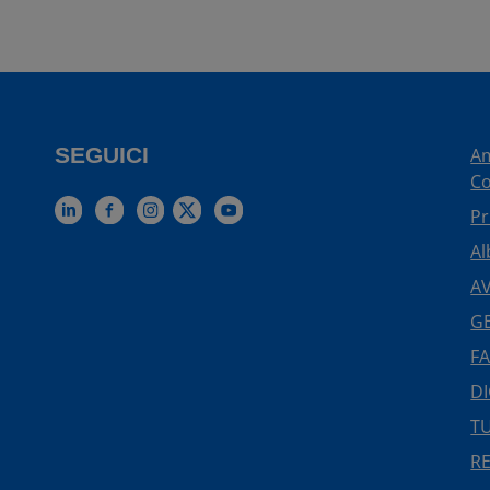
SEGUICI
Am
Co
Pr
Al
AV
GE
FA
DI
TU
R