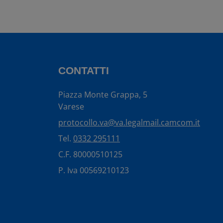
CONTATTI
Piazza Monte Grappa, 5
Varese
protocollo.va@va.legalmail.camcom.it
Tel.
0332 295111
C.F. 80000510125
P. Iva 00569210123