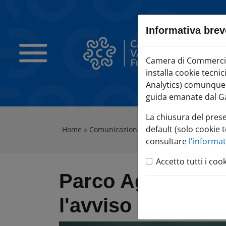
Sezione salto blocchi
Vai al sezione Percorso briciole di pane
Informativa brev
Vai al Contenuto principale della pagina
Vai alla sezione dedicata alle informazioni correlate v
Camera di Commercio Varese
Camera di Commercio 
Vai al footer
installa cookie tecni
Analytics) comunque c
guida emanate dal Ga
La chiusura del pres
default (solo cookie t
Home
»
Comunicazione
»
Tutte le notizie
»
Parco
consultare
l'informa
Accetto tutti i coo
Parco Agrisolare:
l'avviso per il n