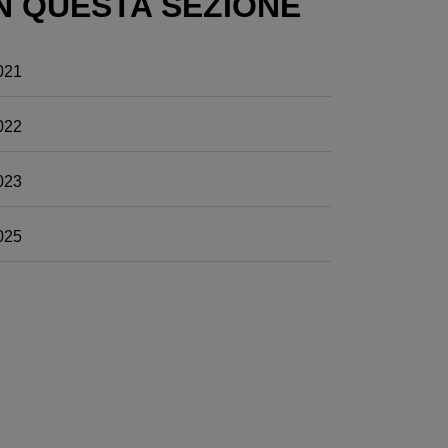
N QUESTA SEZIONE
021
022
023
025