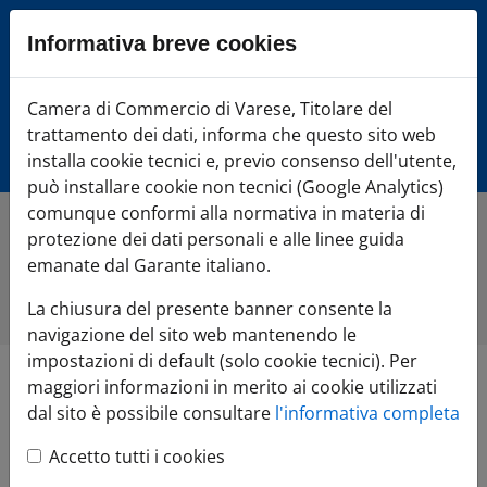
Sezione salto blocchi
Informativa breve cookies
Vai al sezione Percorso briciole di pane
Vai al Contenuto principale della pagina
Camera di Commercio Varese
Camera di Commercio di Varese, Titolare del
Vai alla sezione dedicata alle informazioni correlate v
trattamento dei dati, informa che questo sito web
Vai al footer
installa cookie tecnici e, previo consenso dell'utente,
può installare cookie non tecnici (Google Analytics)
comunque conformi alla normativa in materia di
protezione dei dati personali e alle linee guida
Home
»
Comunicazione
»
Tutte le notizie
»
L'innovazione
digitale al servizio del territorio: le Ville Ponti si svelano in
emanate dal Garante italiano.
un Tour Virtuale ad alta definizione che le rende accessibili
da tutto il mondo
La chiusura del presente banner consente la
navigazione del sito web mantenendo le
impostazioni di default (solo cookie tecnici). Per
maggiori informazioni in merito ai cookie utilizzati
L'innovazione digitale
dal sito è possibile consultare
l'informativa completa
al servizio del
Accetto tutti i cookies