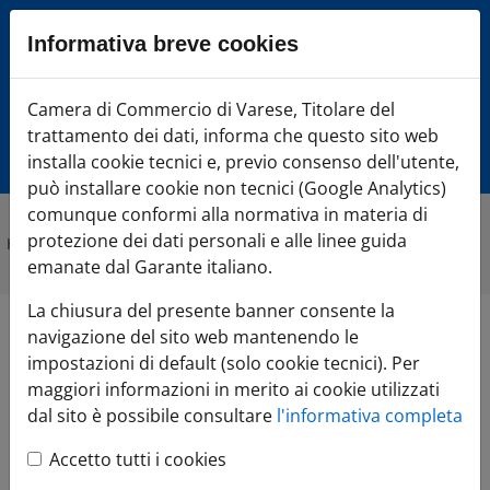
Sezione salto blocchi
Informativa breve cookies
Vai al sezione Percorso briciole di pane
Vai al Contenuto principale della pagina
Camera di Commercio Varese
Camera di Commercio di Varese, Titolare del
Vai alla sezione dedicata alle informazioni correlate v
trattamento dei dati, informa che questo sito web
Vai al footer
installa cookie tecnici e, previo consenso dell'utente,
può installare cookie non tecnici (Google Analytics)
comunque conformi alla normativa in materia di
protezione dei dati personali e alle linee guida
Home
»
Attività e progetti
»
Progetto STAY EXPORT - anno 2023
emanate dal Garante italiano.
La chiusura del presente banner consente la
navigazione del sito web mantenendo le
Progetto STAY EXPORT -
impostazioni di default (solo cookie tecnici). Per
anno 2023
maggiori informazioni in merito ai cookie utilizzati
dal sito è possibile consultare
l'informativa completa
EXPORT
Accetto tutti i cookies
COS’È