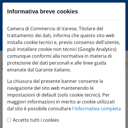
Sezione salto blocchi
Informativa breve cookies
Vai al sezione Percorso briciole di pane
Vai al Contenuto principale della pagina
Camera di Commercio Varese
Camera di Commercio di Varese, Titolare del
Vai alla sezione dedicata alle informazioni correlate v
trattamento dei dati, informa che questo sito web
Vai al footer
installa cookie tecnici e, previo consenso dell'utente,
può installare cookie non tecnici (Google Analytics)
comunque conformi alla normativa in materia di
protezione dei dati personali e alle linee guida
Home
»
Comunicazione
»
Agenda Eventi
»
GO GLOBAL: Costruire
e sviluppare relazioni commerciali nei mercati esteri
emanate dal Garante italiano.
La chiusura del presente banner consente la
navigazione del sito web mantenendo le
GO GLOBAL:
impostazioni di default (solo cookie tecnici). Per
maggiori informazioni in merito ai cookie utilizzati
Costruire e
dal sito è possibile consultare
l'informativa completa
Accetto tutti i cookies
sviluppare relazioni