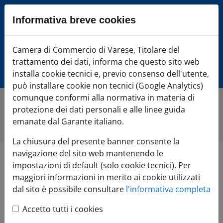
Sezione salto blocchi
Informativa breve cookies
Vai al sezione Percorso briciole di pane
Vai al Contenuto principale della pagina
Camera di Commercio Varese
Camera di Commercio di Varese, Titolare del
Vai alla sezione dedicata alle informazioni correlate v
trattamento dei dati, informa che questo sito web
Vai al footer
installa cookie tecnici e, previo consenso dell'utente,
può installare cookie non tecnici (Google Analytics)
comunque conformi alla normativa in materia di
protezione dei dati personali e alle linee guida
Home
»
Comunicazione
»
Link Utili
»
Contatta la Camera di
Commercio
emanate dal Garante italiano.
La chiusura del presente banner consente la
navigazione del sito web mantenendo le
Contatta la
impostazioni di default (solo cookie tecnici). Per
maggiori informazioni in merito ai cookie utilizzati
Camera di
dal sito è possibile consultare
l'informativa completa
Accetto tutti i cookies
Commercio