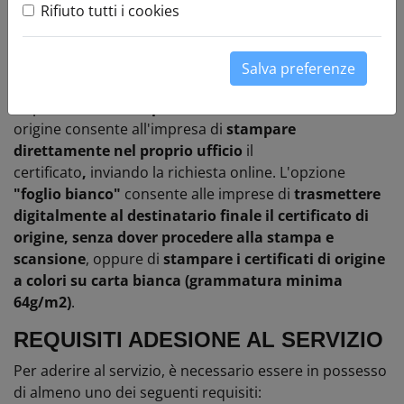
Rifiuto tutti i cookies
completare online la procedura per l’emissione in
proprio dei certificati di origine e stampare
direttamente dal proprio ufficio il certificato di origine
Salva preferenze
cartaceo.
La procedura
“stampa in azienda"
del certificato di
origine consente all'impresa di
stampare
direttamente nel proprio ufficio
il
certificato
,
inviando la richiesta online. L'opzione
"foglio bianco"
consente alle imprese di
trasmettere
digitalmente al destinatario finale il certificato di
origine, senza dover procedere alla stampa e
scansione
, oppure di
stampare i certificati di origine
a colori su carta bianca (grammatura minima
64g/m2)
.
REQUISITI ADESIONE AL SERVIZIO
Per aderire al servizio, è necessario essere in possesso
di almeno uno dei seguenti requisiti: