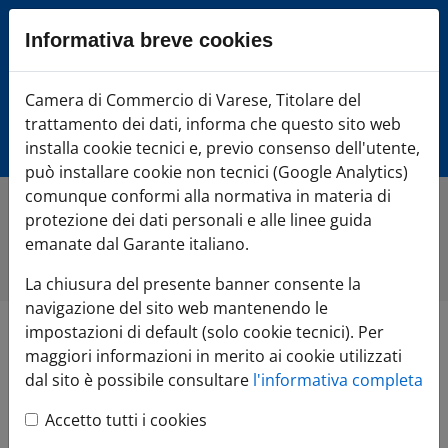
Sezione salto blocchi
Informativa breve cookies
Vai al sezione Percorso briciole di pane
Vai al Contenuto principale della pagina
Camera di Commercio Varese
Camera di Commercio di Varese, Titolare del
Vai alla sezione dedicata alle informazioni correlate v
trattamento dei dati, informa che questo sito web
Vai al footer
installa cookie tecnici e, previo consenso dell'utente,
può installare cookie non tecnici (Google Analytics)
comunque conformi alla normativa in materia di
protezione dei dati personali e alle linee guida
Home
»
Di cosa hai bisogno?
»
FAI CRESCERE l'impresa
»
Estero
»
Documenti e Certificati per l'estero
»
Stampa in
emanate dal Garante italiano.
azienda
La chiusura del presente banner consente la
navigazione del sito web mantenendo le
impostazioni di default (solo cookie tecnici). Per
Stampa in azienda
maggiori informazioni in merito ai cookie utilizzati
dal sito è possibile consultare
l'informativa completa
Accetto tutti i cookies
“Stampa in Azienda”
è diventata la modalità ordinaria
per richiedere i certificati di origine. Ora è possibile