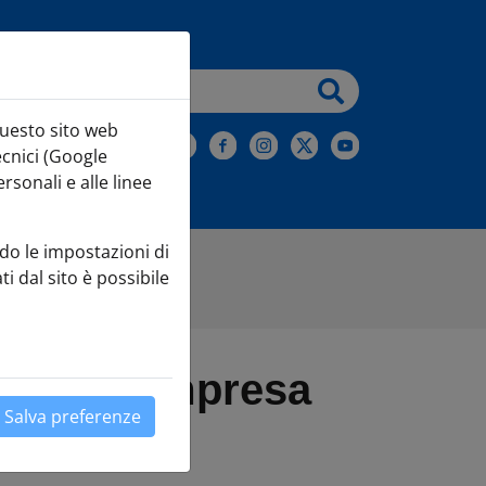
testo da cercare
questo sito web
iviti alla Newsletter
ecnici (Google
sonali e alle linee
do le impostazioni di
ti dal sito è possibile
avvio di impresa
Salva preferenze
Leaflet