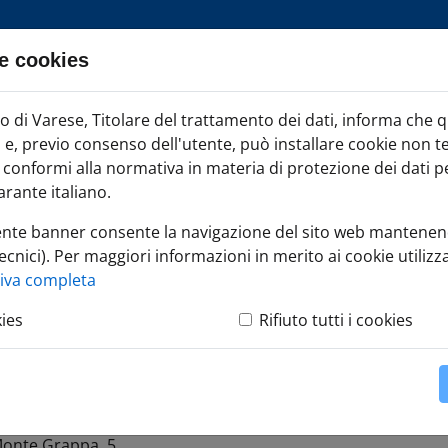
e cookies
ia TAG
di Varese, Titolare del trattamento dei dati, informa che 
Iscr
ci e, previo consenso dell'utente, può installare cookie non t
onformi alla normativa in materia di protezione dei dati per
rante italiano.
ente banner consente la navigazione del sito web mantenen
ecnici). Per maggiori informazioni in merito ai cookie utilizza
contro di primo orientamento all'avvio di impresa
tiva completa
kies
Rifiuto tutti i cookies
 primo orientamento all'
Monte Grappa, 5