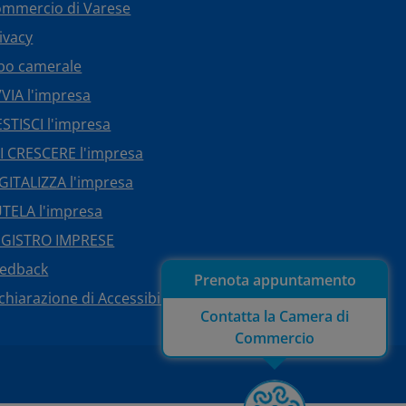
mmercio di Varese
ivacy
bo camerale
VIA l'impresa
STISCI l'impresa
I CRESCERE l'impresa
GITALIZZA l'impresa
TELA l'impresa
EGISTRO IMPRESE
eedback
Prenota appuntamento
chiarazione di Accessibilità
Contatta la Camera di
Commercio