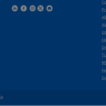
Co
Pr
Al
AV
GE
FA
DI
TU
R
F
Di
ta