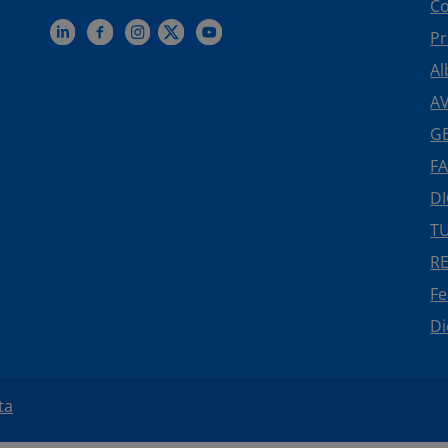
Co
Pr
Al
AV
GE
FA
DI
TU
R
F
Di
ta