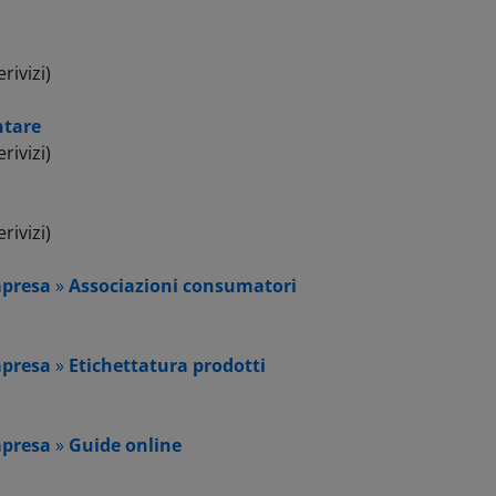
rivizi)
ntare
rivizi)
rivizi)
mpresa
»
Associazioni consumatori
mpresa
»
Etichettatura prodotti
mpresa
»
Guide online