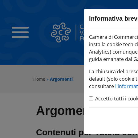
Sezione salto blocchi
Vai al sezione Percorso briciole di pane
Informativa brev
Vai al Contenuto principale della pagina
Vai alla sezione dedicata alle informazioni correlate v
Camera di Com
Camera di Commercio 
Vai al footer
installa cookie tecni
Analytics) comunque c
guida emanate dal Ga
La chiusura del pres
default (solo cookie t
Home
»
Argomenti
consultare
l'informa
Accetto tutti i coo
Argomenti del sit
Contenuti per
Tutela co