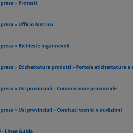
mpresa
»
Protesti
mpresa
»
Ufficio Metrico
mpresa
»
Richieste ingannevoli
mpresa
»
Etichettatura prodotti
»
Portale etichettatura e 
mpresa
»
Usi provinciali
»
Commissione provinciale
mpresa
»
Usi provinciali
»
Comitati tecnici e audizioni
 - Linee Guida