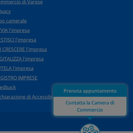
mmercio di Varese
ivacy
bo camerale
VIA l'impresa
STISCI l'impresa
I CRESCERE l'impresa
GITALIZZA l'impresa
TELA l'impresa
EGISTRO IMPRESE
eedback
Prenota appuntamento
chiarazione di Accessibilità
Contatta la Camera di
Commercio