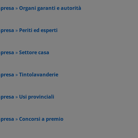
mpresa
»
Organi garanti e autorità
mpresa
»
Periti ed esperti
mpresa
»
Settore casa
mpresa
»
Tintolavanderie
mpresa
»
Usi provinciali
mpresa
»
Concorsi a premio