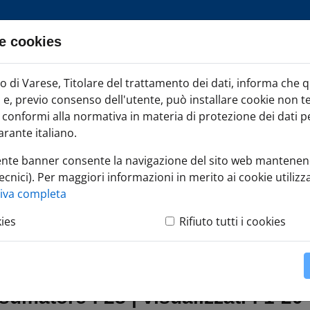
e cookies
ia TAG
mercio Varese
di Varese, Titolare del trattamento dei dati, informa che 
Iscr
ci e, previo consenso dell'utente, può installare cookie non t
onformi alla normativa in materia di protezione dei dati per
rante italiano.
ente banner consente la navigazione del sito web mantenen
ecnici). Per maggiori informazioni in merito ai cookie utilizza
tiva completa
kies
Rifiuto tutti i cookies
o
nsumatore
: 28 | visualizzati : 1-20