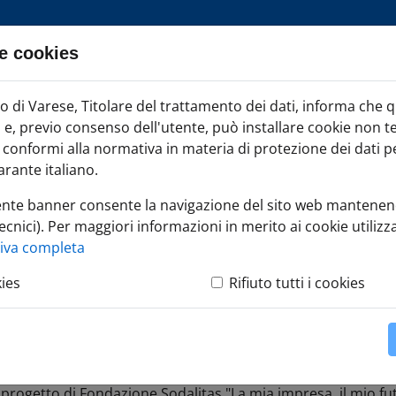
e cookies
ia TAG
di Varese, Titolare del trattamento dei dati, informa che 
Iscr
ci e, previo consenso dell'utente, può installare cookie non t
onformi alla normativa in materia di protezione dei dati per
rante italiano.
ente banner consente la navigazione del sito web mantenen
ecnici). Per maggiori informazioni in merito ai cookie utilizza
 futuro
tiva completa
kies
Rifiuto tutti i cookies
uturo
 progetto di Fondazione
Sodalitas
"La mia impresa, il mio fu