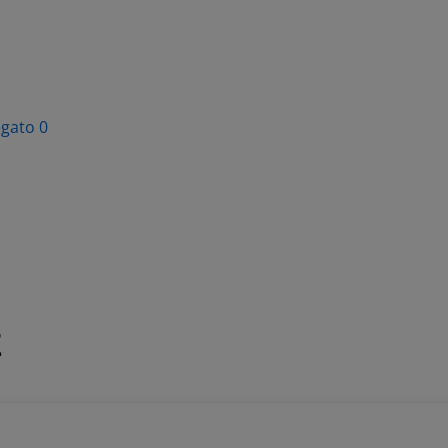
egato 0
E