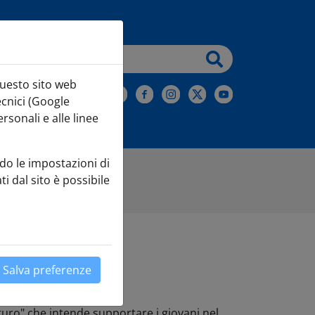
testo da cercare
questo sito web
iviti alla Newsletter
ecnici (Google
sonali e alle linee
do le impostazioni di
ti dal sito è possibile
Salva preferenze
turo" che intende supportare i giovani nel