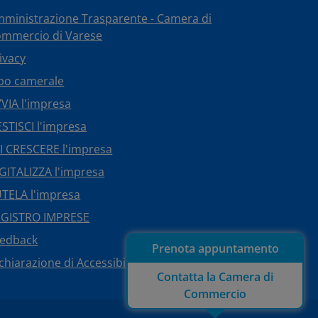
ministrazione Trasparente - Camera di
mmercio di Varese
ivacy
bo camerale
VIA l'impresa
STISCI l'impresa
I CRESCERE l'impresa
GITALIZZA l'impresa
TELA l'impresa
EGISTRO IMPRESE
eedback
Prenota appuntamento
chiarazione di Accessibilità
Contatta la Camera di
Commercio