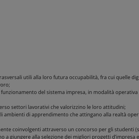
versali utili alla loro futura occupabilità, fra cui quelle digi
voro;
e al funzionamento del sistema impresa, in modalità operati
so settori lavorativi che valorizzino le loro attitudini;
i ambienti di apprendimento che attingano alla realtà opera
ente coinvolgenti attraverso un concorso per gli studenti (s
no a giungere alla selezione dei migliori progetti d’impresa e