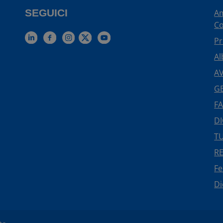
SEGUICI
Am
Co
Pr
Al
AV
GE
FA
DI
TU
R
F
Di