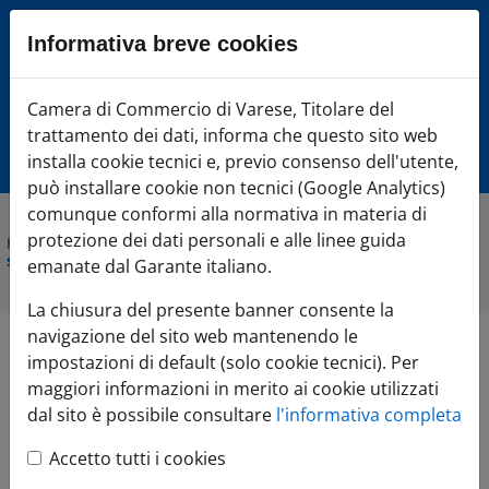
Sezione salto blocchi
Informativa breve cookies
Vai al sezione Percorso briciole di pane
Vai al Contenuto principale della pagina
Camera di Commercio Varese
Camera di Commercio di Varese, Titolare del
Vai alla sezione dedicata alle informazioni correlate v
trattamento dei dati, informa che questo sito web
Vai al footer
installa cookie tecnici e, previo consenso dell'utente,
può installare cookie non tecnici (Google Analytics)
comunque conformi alla normativa in materia di
protezione dei dati personali e alle linee guida
Home
»
Attività e progetti
»
Internazionalizzazione: strategie e
scenari futuri nei mercati globali
emanate dal Garante italiano.
La chiusura del presente banner consente la
navigazione del sito web mantenendo le
Internazionalizzazione:
impostazioni di default (solo cookie tecnici). Per
maggiori informazioni in merito ai cookie utilizzati
strategie e scenari futuri nei
dal sito è possibile consultare
l'informativa completa
mercati globali
Accetto tutti i cookies
EXPORT