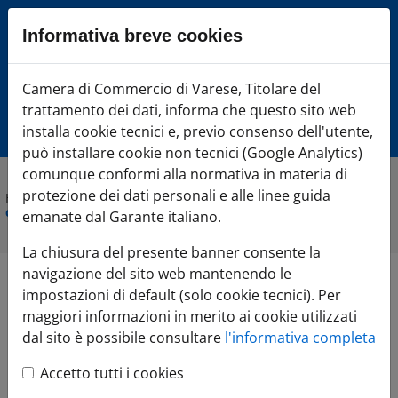
Sezione salto blocchi
Informativa breve cookies
Vai al sezione Percorso briciole di pane
Vai al Contenuto principale della pagina
Camera di Commercio Varese
Camera di Commercio di Varese, Titolare del
Vai alla sezione dedicata alle informazioni correlate v
trattamento dei dati, informa che questo sito web
Vai al footer
installa cookie tecnici e, previo consenso dell'utente,
può installare cookie non tecnici (Google Analytics)
comunque conformi alla normativa in materia di
protezione dei dati personali e alle linee guida
Home
»
Comunicazione
»
Agenda Eventi
»
Posizionamento
competitivo: strategie di marketing e pricing
emanate dal Garante italiano.
La chiusura del presente banner consente la
navigazione del sito web mantenendo le
Posizionamento
impostazioni di default (solo cookie tecnici). Per
maggiori informazioni in merito ai cookie utilizzati
competitivo: strategie
dal sito è possibile consultare
l'informativa completa
Accetto tutti i cookies
di marketing e pricing