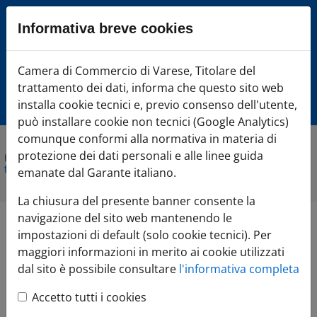
Sezione salto blocchi
Informativa breve cookies
Vai al sezione Percorso briciole di pane
Vai al Contenuto principale della pagina
Camera di Commercio Varese
Camera di Commercio di Varese, Titolare del
Vai alla sezione dedicata alle informazioni correlate v
trattamento dei dati, informa che questo sito web
Vai al footer
installa cookie tecnici e, previo consenso dell'utente,
può installare cookie non tecnici (Google Analytics)
comunque conformi alla normativa in materia di
protezione dei dati personali e alle linee guida
Home
»
Comunicazione
»
Agenda Eventi
»
Come scegliere la
forma giuridica d'impresa
emanate dal Garante italiano.
La chiusura del presente banner consente la
navigazione del sito web mantenendo le
Come scegliere la
impostazioni di default (solo cookie tecnici). Per
maggiori informazioni in merito ai cookie utilizzati
forma giuridica
dal sito è possibile consultare
l'informativa completa
Accetto tutti i cookies
d'impresa