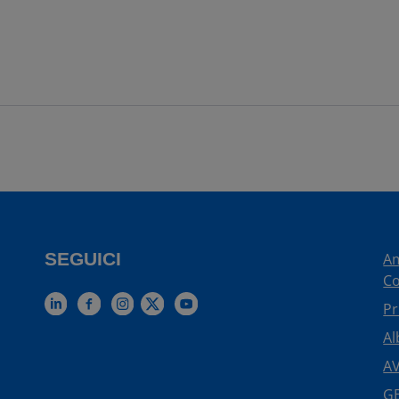
SEGUICI
Am
Co
Pr
Al
AV
GE