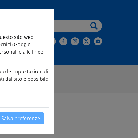
testo da cercare
questo sito web
iviti alla Newsletter
ecnici (Google
sonali e alle linee
do le impostazioni di
ti dal sito è possibile
Salva preferenze
Leaflet