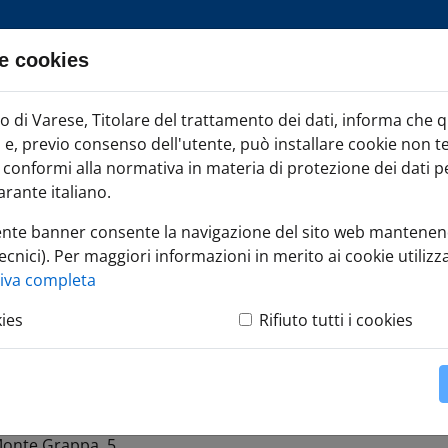
e cookies
ia TAG
di Varese, Titolare del trattamento dei dati, informa che 
Iscr
ci e, previo consenso dell'utente, può installare cookie non t
onformi alla normativa in materia di protezione dei dati per
rante italiano.
ente banner consente la navigazione del sito web mantenen
ecnici). Per maggiori informazioni in merito ai cookie utilizza
e di digital marketing
tiva completa
kies
Rifiuto tutti i cookies
al marketing
Monte Grappa, 5