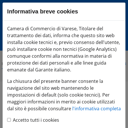
Sezione salto blocchi
Informativa breve cookies
Vai al sezione Percorso briciole di pane
Vai al Contenuto principale della pagina
Camera di Commercio Varese
Camera di Commercio di Varese, Titolare del
Vai alla sezione dedicata alle informazioni correlate v
trattamento dei dati, informa che questo sito web
Vai al footer
installa cookie tecnici e, previo consenso dell'utente,
può installare cookie non tecnici (Google Analytics)
comunque conformi alla normativa in materia di
protezione dei dati personali e alle linee guida
Home
»
Comunicazione
»
Agenda Eventi
»
InBuyer - Incontri B2B
- settore Fashion & Accessories
emanate dal Garante italiano.
La chiusura del presente banner consente la
navigazione del sito web mantenendo le
InBuyer - Incontri
impostazioni di default (solo cookie tecnici). Per
maggiori informazioni in merito ai cookie utilizzati
B2B - settore Fashion
dal sito è possibile consultare
l'informativa completa
Accetto tutti i cookies
& Accessories