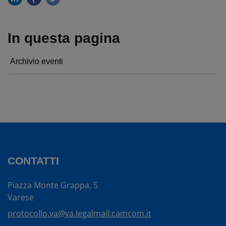
In questa pagina
Archivio eventi
CONTATTI
Piazza Monte Grappa, 5
Varese
protocollo.va@va.legalmail.camcom.it