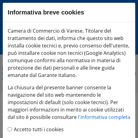
Sezione salto blocchi
Informativa breve cookies
Vai al sezione Percorso briciole di pane
Vai al Contenuto principale della pagina
Camera di Commercio Varese
Camera di Commercio di Varese, Titolare del
Vai alla sezione dedicata alle informazioni correlate v
trattamento dei dati, informa che questo sito web
Vai al footer
installa cookie tecnici e, previo consenso dell'utente,
può installare cookie non tecnici (Google Analytics)
comunque conformi alla normativa in materia di
protezione dei dati personali e alle linee guida
Home
»
Comunicazione
»
Agenda Eventi
»
Dal
sovraindebitamento al rischio di usura. Come prevenire e quali
emanate dal Garante italiano.
strumenti a supporto delle imprese
La chiusura del presente banner consente la
navigazione del sito web mantenendo le
impostazioni di default (solo cookie tecnici). Per
Dal
maggiori informazioni in merito ai cookie utilizzati
dal sito è possibile consultare
l'informativa completa
sovraindebitamento
Accetto tutti i cookies