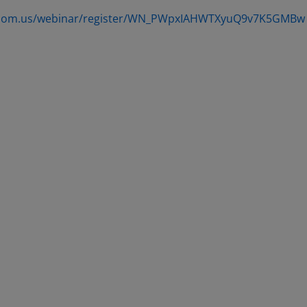
t.zoom.us/webinar/register/WN_PWpxIAHWTXyuQ9v7K5GMBw