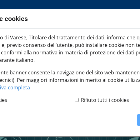
e cookies
ia TAG
di Varese, Titolare del trattamento dei dati, informa che 
Iscr
ci e, previo consenso dell'utente, può installare cookie non t
onformi alla normativa in materia di protezione dei dati per
rante italiano.
ente banner consente la navigazione del sito web mantenen
ecnici). Per maggiori informazioni in merito ai cookie utilizza
tunità della transizione digitale per le imprese lombarde: focus 
tiva completa
kies
Rifiuto tutti i cookies
la transizione digitale 
su "Cloud"