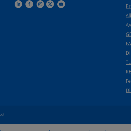
Pr
Al
AV
GE
FA
DI
TU
R
F
Di
ta