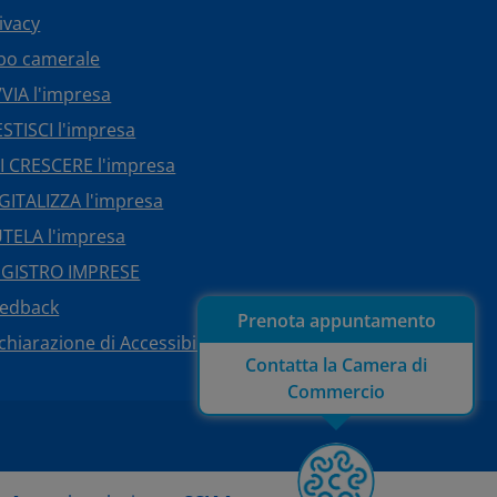
ivacy
bo camerale
VIA l'impresa
STISCI l'impresa
I CRESCERE l'impresa
GITALIZZA l'impresa
TELA l'impresa
EGISTRO IMPRESE
eedback
Prenota appuntamento
chiarazione di Accessibilità
Contatta la Camera di
Commercio