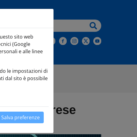
testo da cercare
questo sito web
iviti alla Newsletter
ecnici (Google
sonali e alle linee
do le impostazioni di
ti dal sito è possibile
su "Cloud"
per le imprese
Salva preferenze
Leaflet