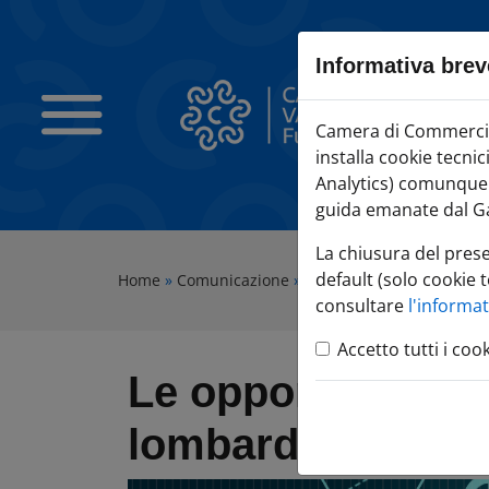
Sezione salto blocchi
Vai al sezione Percorso briciole di pane
Informativa brev
Vai al Contenuto principale della pagina
Vai alla sezione dedicata alle informazioni correlate v
Camera di Commercio Varese
Camera di Commercio 
Vai al footer
installa cookie tecni
Analytics) comunque c
guida emanate dal Ga
La chiusura del pres
default (solo cookie t
Home
»
Comunicazione
»
Agenda Eventi
»
Le oppor
consultare
l'informa
Accetto tutti i coo
Le opportunità del
lombarde: focus 