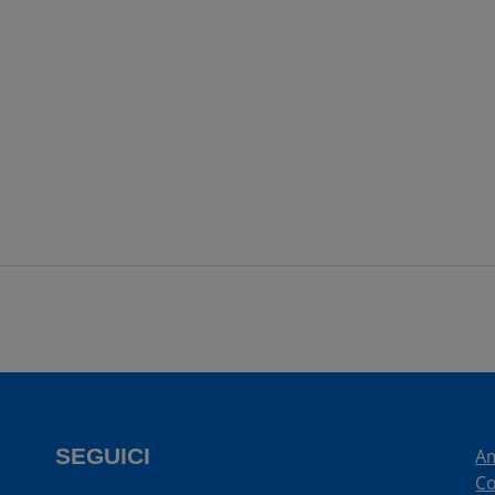
SEGUICI
Am
Co