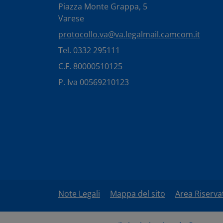
Piazza Monte Grappa, 5
Varese
protocollo.va@va.legalmail.camcom.it
Tel.
0332 295111
C.F. 80000510125
P. Iva 00569210123
Note Legali
Mappa del sito
Area Riserva