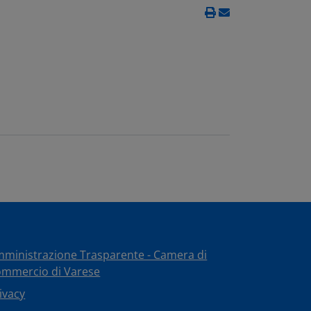
ministrazione Trasparente - Camera di
mmercio di Varese
ivacy