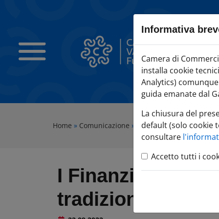
Sezione salto blocchi
Vai al sezione Percorso briciole di pane
Informativa brev
Vai al Contenuto principale della pagina
Vai alla sezione dedicata alle informazioni correlate v
Camera di Commercio Varese
Camera di Commercio 
Vai al footer
installa cookie tecni
Analytics) comunque c
guida emanate dal Ga
La chiusura del pres
default (solo cookie t
Home
»
Comunicazione
»
Agenda Eventi
»
I Finanz
consultare
l'informa
Accetto tutti i coo
I Finanziamenti p
tradizionale