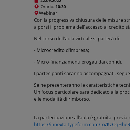
22.09.2022
+
Orario:
10:30
Webinar
−
Con la progressiva chiusura delle misure st
a porsi il problema dell'accesso al credito si
Nel corso dell'aula virtuale si parlerà di:
- Microcredito d'impresa;
- Micro-finanziamenti erogati dai confidi.
I partecipanti saranno accompagnati, seguen
Se ne presenteranno le caratteristiche tecnich
Un focus particolare sarà dedicato alla proce
e le modalità di rimborso.
La partecipazione all’aula è gratuita, previ
https://innexta.typeform.com/to/KzOqHhe