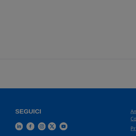
SEGUICI
Am
Co
Pr