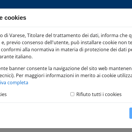
e cookies
ia TAG
di Varese, Titolare del trattamento dei dati, informa che 
Iscr
ci e, previo consenso dell'utente, può installare cookie non t
onformi alla normativa in materia di protezione dei dati per
rante italiano.
ente banner consente la navigazione del sito web mantenen
ecnici). Per maggiori informazioni in merito ai cookie utilizza
iamenti per le MPMI complementari al credito tradizionale
tiva completa
kies
Rifiuto tutti i cookies
er le MPMI complementar