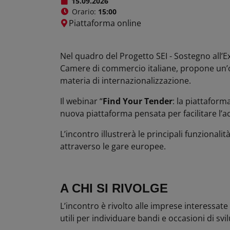
15.09.2026
+
Orario:
15:00
Piattaforma online
−
Nel quadro del Progetto SEI - Sostegno all’E
Camere di commercio italiane, propone un’o
materia di internazionalizzazione.
Il webinar “
Find Your Tender
: la piattaform
nuova piattaforma pensata per facilitare l’a
L’incontro illustrerà le principali funzional
attraverso le gare europee.
A CHI SI RIVOLGE
L’incontro è rivolto alle imprese interessat
utili per individuare bandi e occasioni di svi