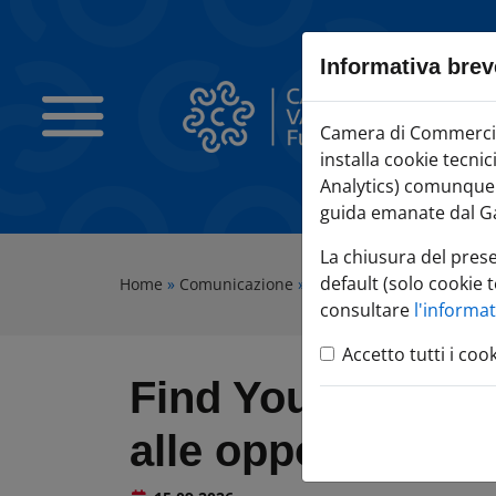
Sezione salto blocchi
Vai al sezione Percorso briciole di pane
Informativa brev
Vai al Contenuto principale della pagina
Vai alla sezione dedicata alle informazioni correlate v
Camera di Commercio Varese
Camera di Commercio 
Vai al footer
installa cookie tecni
Analytics) comunque c
guida emanate dal Ga
La chiusura del pres
default (solo cookie t
Home
»
Comunicazione
»
Agenda Eventi
»
Find You
consultare
l'informa
Accetto tutti i coo
Find Your Tender:
alle opportunità d