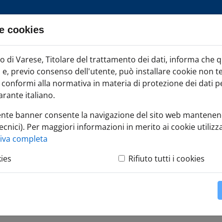
e cookies
ia TAG
di Varese, Titolare del trattamento dei dati, informa che 
Iscr
ci e, previo consenso dell'utente, può installare cookie non t
onformi alla normativa in materia di protezione dei dati per
rante italiano.
ente banner consente la navigazione del sito web mantenen
ecnici). Per maggiori informazioni in merito ai cookie utilizza
r Tender: la piattaforma che semplifica l'accesso alle opportunit
tiva completa
kies
Rifiuto tutti i cookies
 la piattaforma che semp
elle gare d'appalto