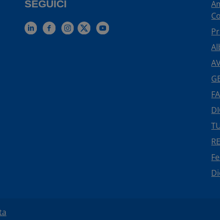
SEGUICI
Am
Co
Pr
Al
AV
GE
FA
DI
TU
R
F
Di
ta