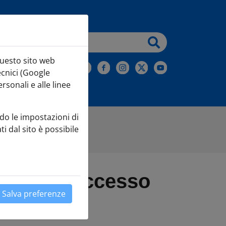
testo da cercare
questo sito web
iviti alla Newsletter
ecnici (Google
sonali e alle linee
do le impostazioni di
ti dal sito è possibile
à delle gare d'appalto
lifica l'accesso
Salva preferenze
Leaflet