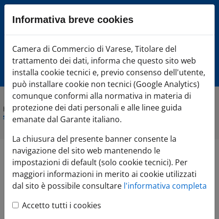
Sezione salto blocchi
Informativa breve cookies
Vai al sezione Percorso briciole di pane
Vai al Contenuto principale della pagina
Camera di Commercio Varese
Camera di Commercio di Varese, Titolare del
Vai alla sezione dedicata alle informazioni correlate v
trattamento dei dati, informa che questo sito web
Vai al footer
installa cookie tecnici e, previo consenso dell'utente,
può installare cookie non tecnici (Google Analytics)
comunque conformi alla normativa in materia di
protezione dei dati personali e alle linee guida
Home
»
Comunicazione
»
Agenda Eventi
»
Bandi imprese: cosa
sono, come funzionano e come accedere
emanate dal Garante italiano.
La chiusura del presente banner consente la
navigazione del sito web mantenendo le
Bandi imprese: cosa
impostazioni di default (solo cookie tecnici). Per
maggiori informazioni in merito ai cookie utilizzati
sono, come
dal sito è possibile consultare
l'informativa completa
Accetto tutti i cookies
funzionano e come