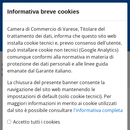
Sezione salto blocchi
Informativa breve cookies
Vai al sezione Percorso briciole di pane
Vai al Contenuto principale della pagina
Camera di Commercio Varese
Camera di Commercio di Varese, Titolare del
Vai alla sezione dedicata alle informazioni correlate v
trattamento dei dati, informa che questo sito web
Vai al footer
installa cookie tecnici e, previo consenso dell'utente,
può installare cookie non tecnici (Google Analytics)
comunque conformi alla normativa in materia di
protezione dei dati personali e alle linee guida
Home
»
Comunicazione
»
Agenda Eventi
»
IL VALORE
DELL'ECONOMIA SOCIALE - Dialoghi e alleanze tra profit e non
emanate dal Garante italiano.
profit per l'inserimento lavorativo delle persone con disabilità
La chiusura del presente banner consente la
navigazione del sito web mantenendo le
impostazioni di default (solo cookie tecnici). Per
IL VALORE
maggiori informazioni in merito ai cookie utilizzati
dal sito è possibile consultare
l'informativa completa
DELL'ECONOMIA
Accetto tutti i cookies