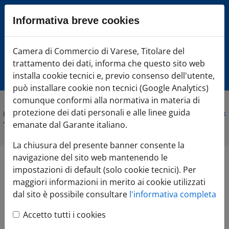
Sezione salto blocchi
Informativa breve cookies
Vai al sezione Percorso briciole di pane
Vai al Contenuto principale della pagina
Camera di Commercio Varese
Camera di Commercio di Varese, Titolare del
Vai alla sezione dedicata alle informazioni correlate v
trattamento dei dati, informa che questo sito web
Vai al footer
installa cookie tecnici e, previo consenso dell'utente,
può installare cookie non tecnici (Google Analytics)
comunque conformi alla normativa in materia di
protezione dei dati personali e alle linee guida
Home
»
Comunicazione
»
Agenda Eventi
»
InBuyer - Incontri B2B
- settore Construction
emanate dal Garante italiano.
La chiusura del presente banner consente la
navigazione del sito web mantenendo le
InBuyer - Incontri
impostazioni di default (solo cookie tecnici). Per
maggiori informazioni in merito ai cookie utilizzati
B2B - settore
dal sito è possibile consultare
l'informativa completa
Accetto tutti i cookies
Construction