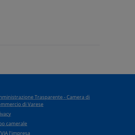
ministrazione Trasparente - Camera di
mmercio di Varese
ivacy
bo camerale
VIA l'impresa