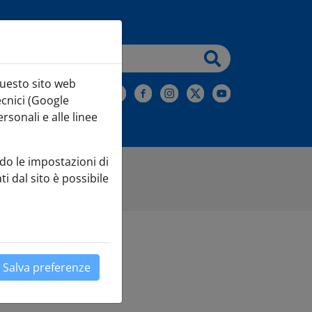
testo da cercare
questo sito web
iviti alla Newsletter
ecnici (Google
sonali e alle linee
do le impostazioni di
ti dal sito è possibile
esa
Salva preferenze
Leaflet