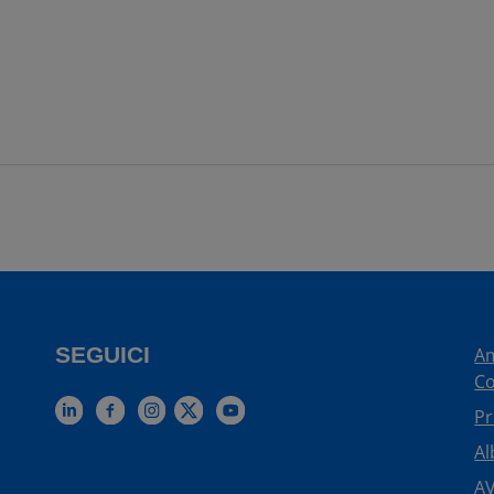
SEGUICI
Am
Co
Pr
Al
AV