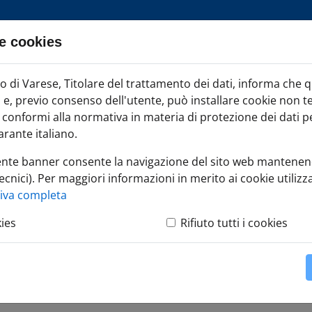
e cookies
ia TAG
di Varese, Titolare del trattamento dei dati, informa che 
Iscr
ci e, previo consenso dell'utente, può installare cookie non t
onformi alla normativa in materia di protezione dei dati per
rante italiano.
ente banner consente la navigazione del sito web mantenen
ecnici). Per maggiori informazioni in merito ai cookie utilizza
gliere la forma giuridica d'impresa
tiva completa
kies
Rifiuto tutti i cookies
 forma giuridica d'impr