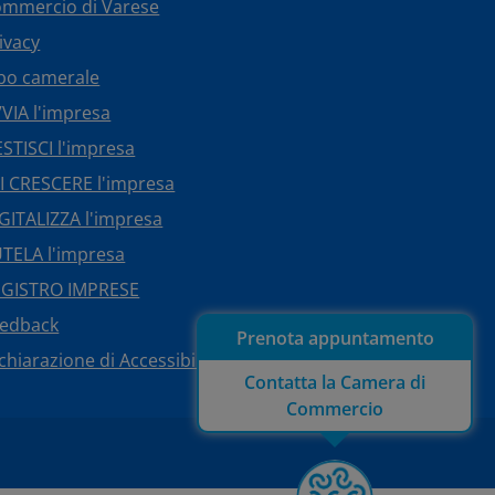
mmercio di Varese
ivacy
bo camerale
VIA l'impresa
STISCI l'impresa
I CRESCERE l'impresa
GITALIZZA l'impresa
TELA l'impresa
EGISTRO IMPRESE
eedback
Prenota appuntamento
chiarazione di Accessibilità
Contatta la Camera di
Commercio