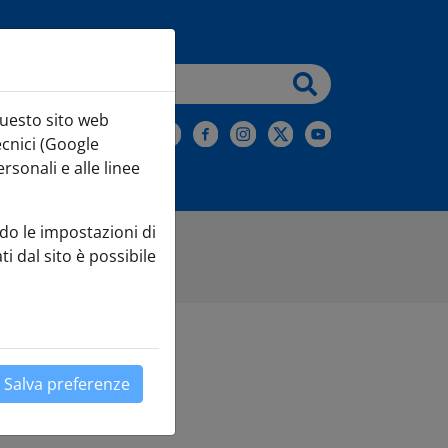
testo da cercare
questo sito web
iviti alla Newsletter
ecnici (Google
sonali e alle linee
do le impostazioni di
ti dal sito è possibile
Salva preferenze
Leaflet