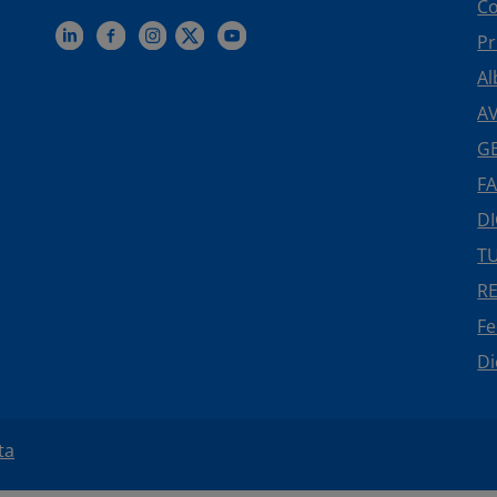
Co
Pr
Al
AV
GE
FA
DI
TU
R
F
Di
ta