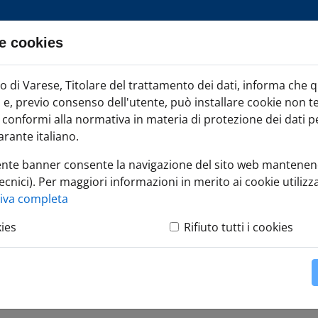
e cookies
ia TAG
di Varese, Titolare del trattamento dei dati, informa che 
Iscr
ci e, previo consenso dell'utente, può installare cookie non t
onformi alla normativa in materia di protezione dei dati per
rante italiano.
ente banner consente la navigazione del sito web mantenen
ecnici). Per maggiori informazioni in merito ai cookie utilizza
ss Plan: dall'idea alla strategia
tiva completa
kies
Rifiuto tutti i cookies
dall'idea alla strategia